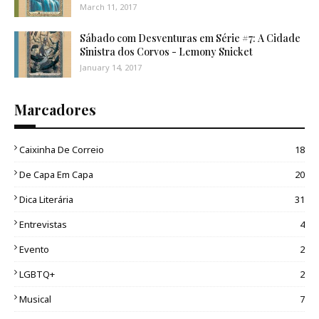
March 11, 2017
Sábado com Desventuras em Série #7: A Cidade
Sinistra dos Corvos - Lemony Snicket
January 14, 2017
Marcadores
Caixinha De Correio
18
De Capa Em Capa
20
Dica Literária
31
Entrevistas
4
Evento
2
LGBTQ+
2
Musical
7