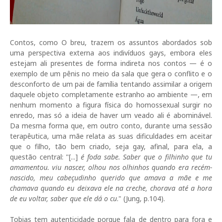
Contos, como O breu, trazem os assuntos abordados sob
uma perspectiva externa aos indivíduos gays, embora eles
estejam ali presentes de forma indireta nos contos — é o
exemplo de um pênis no meio da sala que gera o conflito e o
desconforto de um pai de família tentando assimilar a origem
daquele objeto completamente estranho ao ambiente —, em
nenhum momento a figura física do homossexual surgir no
enredo, mas só a ideia de haver um veado ali é abominável.
Da mesma forma que, em outro conto, durante uma sessão
terapêutica, uma mãe relata as suas dificuldades em aceitar
que o filho, tão bem criado, seja gay, afinal, para ela, a
questão central: "[...]
é foda sabe. Saber que o filhinho que tu
amamentou. viu nascer, olhou nos olhinhos quando era recém-
nascido, meu cabeçudinho querido que amava a mãe e me
chamava quando eu deixava ele na creche, chorava até a hora
de eu voltar, saber que ele dá o cu
." (Jung, p.104).
Tobias tem autenticidade porque fala de dentro para fora e