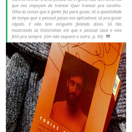
que nos impeçam de transar Quer transar pra caralho.
Olha as coisas que a gente faz para gozar, só a quantidade
de tempo que o pessoal passa nos aplicativos só pra gozar
rápido. E não tem ninguém falando disso. Só tão
mostrando as historinhas em que o pessoal casa e vive
feliz pra sempre. (Um não esquece o outro. p. 90)