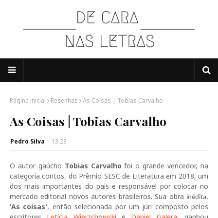
Página inicial
Resenhas
As Coisas | Tobias Carvalho
As Coisas | Tobias Carvalho
Pedro Silva
-
13:23
O autor gaúcho
Tobias Carvalho
foi o grande vencedor, na
categoria contos, do Prêmio SESC de Literatura em 2018, um
dos mais importantes do pais e responsável por colocar no
mercado editorial novos autores brasileiros. Sua obra
,
inédita
'
As coisas'
, então selecionada por um júri composto pelos
escritores
Letícia Wierzchowski
e
Daniel Galera
, ganhou