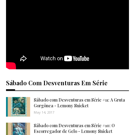
Sábado Com Desventuras Em Série
Sábado com Desventuras em Série #11: A Gruta
Gorgônea - Lemony Snicket
May 14, 2017
Sábado com Desventuras em Série #10: O
Escorregador de Gelo - Lemony Snicket