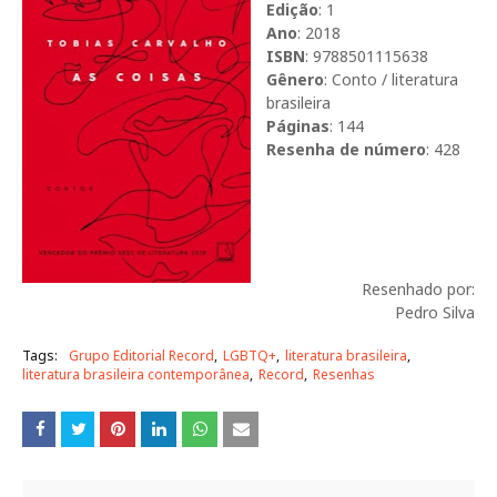
Edição
: 1
Ano
: 2018
ISBN
: 9788501115638
Gênero
: Conto / literatura
brasileira
Páginas
: 144
Resenha de número
: 428
Resenhado por:
Pedro Silva
Tags:
Grupo Editorial Record
LGBTQ+
literatura brasileira
literatura brasileira contemporânea
Record
Resenhas