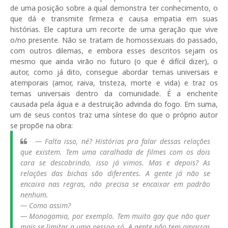
de uma posição sobre a qual demonstra ter conhecimento, o
que dá e transmite firmeza e causa empatia em suas
histórias. Ele captura um recorte de uma geração que vive
o/no presente. Não se tratam de homossexuais do passado,
com outros dilemas, e embora esses descritos sejam os
mesmo que ainda virão no futuro (o que é difícil dizer), o
autor, como já dito, consegue abordar temas universais e
atemporais (amor, raiva, tristeza, morte e vida) e traz os
temas universais dentro da comunidade. É a enchente
causada pela água e a destruição advinda do fogo. Em suma,
um de seus contos traz uma síntese do que o próprio autor
se propõe na obra:
— Falta isso, né? Histórias pra falar dessas relações
que existem. Tem uma caralhada de filmes com os dois
cara se descobrindo, isso já vimos. Mas e depois? As
relações das bichas são diferentes. A gente já não se
encaixa nas regras, não precisa se encaixar em padrão
nenhum.
— Como assim?
— Monogamia, por exemplo. Tem muito gay que não quer
mais se limitar a uma pessoa só. A gente não tem amarras