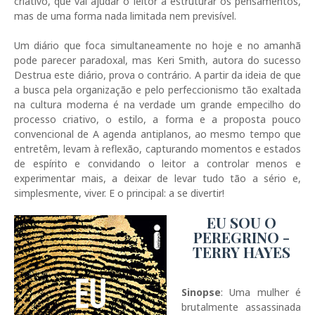
criativo, que vai ajudar o leitor a estruturar os pensamentos,
mas de uma forma nada limitada nem previsível.
Um diário que foca simultaneamente no hoje e no amanhã
pode parecer paradoxal, mas Keri Smith, autora do sucesso
Destrua este diário, prova o contrário. A partir da ideia de que
a busca pela organização e pelo perfeccionismo tão exaltada
na cultura moderna é na verdade um grande empecilho do
processo criativo, o estilo, a forma e a proposta pouco
convencional de A agenda antiplanos, ao mesmo tempo que
entretêm, levam à reflexão, capturando momentos e estados
de espírito e convidando o leitor a controlar menos e
experimentar mais, a deixar de levar tudo tão a sério e,
simplesmente, viver. E o principal: a se divertir!
EU SOU O
PEREGRINO -
TERRY HAYES
Sinopse
: Uma mulher é
brutalmente assassinada