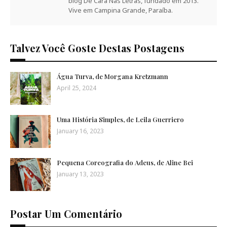
blog De Cara Nas Letras, fundado em 2013.
Vive em Campina Grande, Paraíba.
Talvez Você Goste Destas Postagens
Água Turva, de Morgana Kretzmann
April 25, 2024
Uma História Simples, de Leila Guerriero
January 16, 2023
Pequena Coreografia do Adeus, de Aline Bei
January 13, 2023
Postar Um Comentário