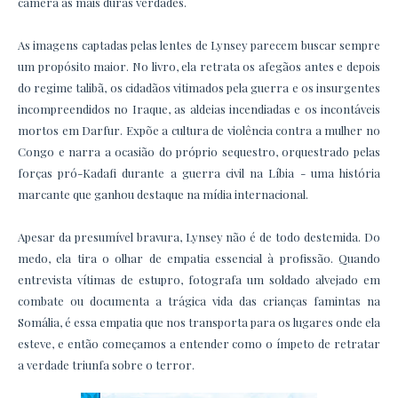
câmera as mais duras verdades.
As imagens captadas pelas lentes de Lynsey parecem buscar sempre
um propósito maior. No livro, ela retrata os afegãos antes e depois
do regime talibã, os cidadãos vitimados pela guerra e os insurgentes
incompreendidos no Iraque, as aldeias incendiadas e os incontáveis
mortos em Darfur. Expõe a cultura de violência contra a mulher no
Congo e narra a ocasião do próprio sequestro, orquestrado pelas
forças pró-Kadafi durante a guerra civil na Líbia - uma história
marcante que ganhou destaque na mídia internacional.
Apesar da presumível bravura, Lynsey não é de todo destemida. Do
medo, ela tira o olhar de empatia essencial à profissão. Quando
entrevista vítimas de estupro, fotografa um soldado alvejado em
combate ou documenta a trágica vida das crianças famintas na
Somália, é essa empatia que nos transporta para os lugares onde ela
esteve, e então começamos a entender como o ímpeto de retratar
a verdade triunfa sobre o terror.