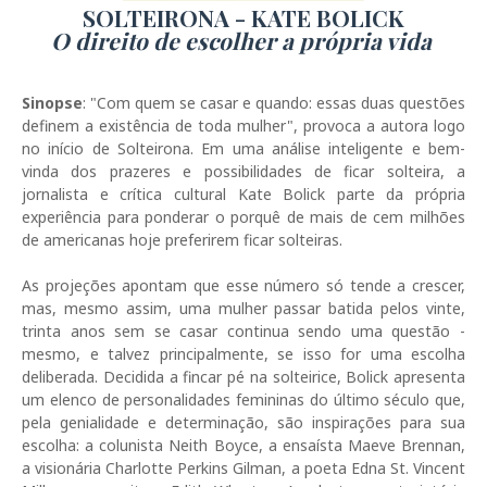
SOLTEIRONA - KATE BOLICK
O direito de escolher a própria vida
Sinopse
: "Com quem se casar e quando: essas duas questões
definem a existência de toda mulher", provoca a autora logo
no início de Solteirona. Em uma análise inteligente e bem-
vinda dos prazeres e possibilidades de ficar solteira, a
jornalista e crítica cultural Kate Bolick parte da própria
experiência para ponderar o porquê de mais de cem milhões
de americanas hoje preferirem ficar solteiras.
As projeções apontam que esse número só tende a crescer,
mas, mesmo assim, uma mulher passar batida pelos vinte,
trinta anos sem se casar continua sendo uma questão -
mesmo, e talvez principalmente, se isso for uma escolha
deliberada. Decidida a fincar pé na solteirice, Bolick apresenta
um elenco de personalidades femininas do último século que,
pela genialidade e determinação, são inspirações para sua
escolha: a colunista Neith Boyce, a ensaísta Maeve Brennan,
a visionária Charlotte Perkins Gilman, a poeta Edna St. Vincent