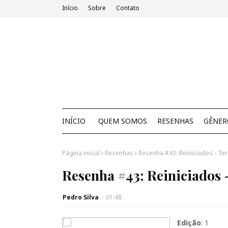
Início
Sobre
Contato
INÍCIO
QUEM SOMOS
RESENHAS
GÊNER
Página inicial
Resenhas
Resenha #43: Reiniciados - Ter
Resenha #43: Reiniciados 
Pedro Silva
-
01:48
Edição
: 1