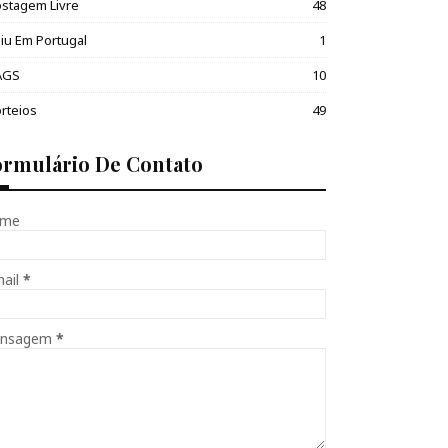
stagem Livre
48
iu Em Portugal
1
AGS
10
rteios
49
ormulário De Contato
me
mail
*
nsagem
*