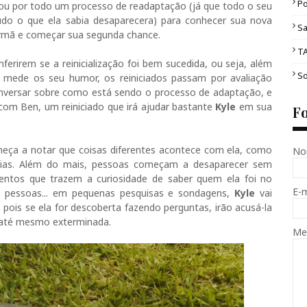
Po
ssou por todo um processo de readaptação (já que todo o seu
 tudo o que ela sabia desaparecera) para conhecer sua nova
Sa
irmã e começar sua segunda chance.
T
ferirem se a reinicialização foi bem sucedida, ou seja, além
So
 mede os seu humor, os reiniciados passam por avaliação
versar sobre como está sendo o processo de adaptação, e
 com Ben, um reiniciado que irá ajudar bastante
Kyle
em sua
F
eça a notar que coisas diferentes acontece com ela, como
No
ias. Além do mais, pessoas começam a desaparecer sem
entos que trazem a curiosidade de saber quem ela foi no
E-
 pessoas... em pequenas pesquisas e sondagens,
Kyle
vai
pois se ela for descoberta fazendo perguntas, irão acusá-la
r até mesmo exterminada.
Me