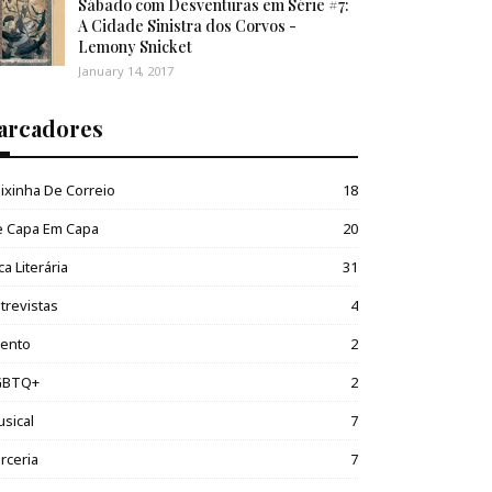
Sábado com Desventuras em Série #7:
A Cidade Sinistra dos Corvos -
Lemony Snicket
January 14, 2017
arcadores
ixinha De Correio
18
e Capa Em Capa
20
ca Literária
31
trevistas
4
vento
2
GBTQ+
2
sical
7
rceria
7