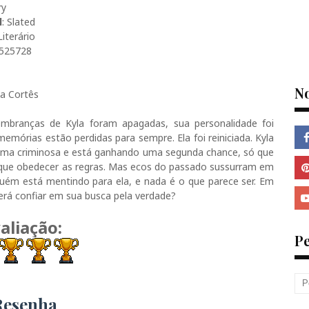
ry
l
: Slated
Literário
2525728
N
via Cortês
embranças de Kyla foram apagadas, sua personalidade foi
memórias estão perdidas para sempre. Ela foi reiniciada. Kyla
uma criminosa e está ganhando uma segunda chance, só que
 que obedecer as regras. Mas ecos do passado sussurram em
uém está mentindo para ela, e nada é o que parece ser. Em
rá confiar em sua busca pela verdade?
aliação:
P
Resenha