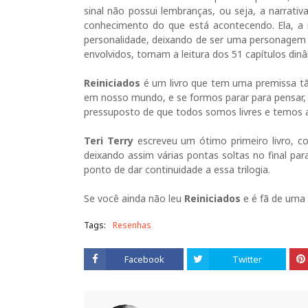
sinal não possui lembranças, ou seja, a narrat
conhecimento do que está acontecendo. Ela, a
personalidade, deixando de ser uma personagem f
envolvidos, tornam a leitura dos 51 capítulos din
Reiniciados
é um livro que tem uma premissa tão
em nosso mundo, e se formos parar para pensar, t
pressuposto de que todos somos livres e temos a 
Teri Terry
escreveu um ótimo primeiro livro, co
deixando assim várias pontas soltas no final p
ponto de dar continuidade a essa trilogia.
Se você ainda não leu
Reiniciados
e é fã de uma 
Tags:
Resenhas
Facebook
Twitter