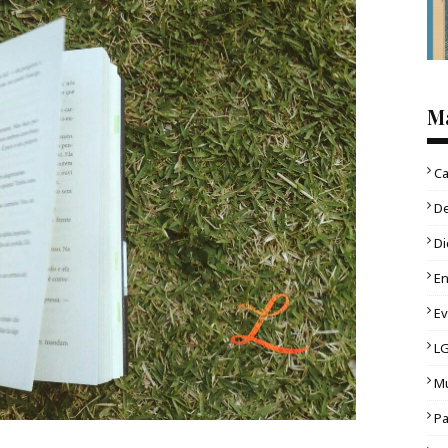
M
Ca
D
Di
En
E
L
Mu
Pa