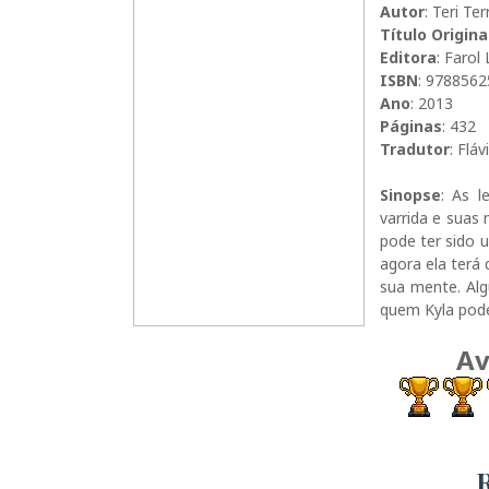
Autor
: Teri Ter
Título Origina
Editora
: Farol 
ISBN
: 978856
Ano
: 2013
Páginas
: 432
Tradutor
: Flá
Sinopse
: As l
varrida e suas 
pode ter sido 
agora ela terá
sua mente. Alg
quem Kyla pode
Av