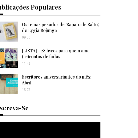
ublicações Populares
Os temas pesados de 'Sapato de Salto',
de Lygia Bojunga
09:30
[LISTA] - 28 livros para quem ama
(re)contos de fadas
11:43
Escritores aniversariantes do mês:
Abril
13:27
nscreva-Se