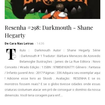
Resenha #298: Darkmouth - Shane
Hegarty
De Cara Nas Letras
-
14:36
T
ítulo : Darkmouth Autor : Shane Hegarty Série
: Darkmouth # 1 Tradutor : Bárbara Menezes de Azevedo
Belamoglie Ilustrações : James de La Rue Editora : Novo
Conceito / #irado Edição : 1 ISBN : 9788581636771 Gênero : Fantasia
/ Infanto-juvenil Ano : 2017 Páginas : 336 Adquira seu exemplar aqui
! Adicione esse livro ao Skoob . Avaliação: RESENHA E se os
monstros fossem reais? E se o globo tivesse cidades onde essas
criaturas costumam atacar em pró de conseguir o domínio da nossa
dimensão. Você teria coragem para enf…