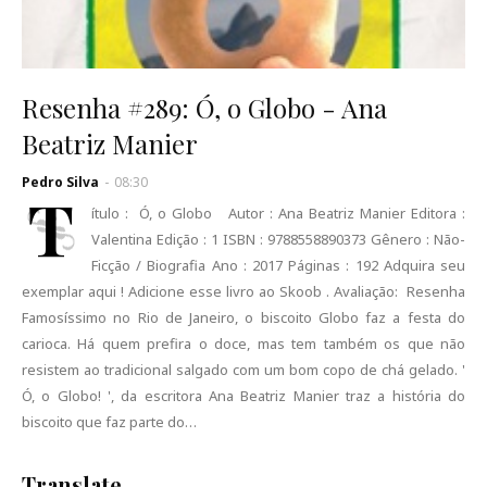
Resenha #289: Ó, o Globo - Ana
Beatriz Manier
Pedro Silva
-
08:30
T
ítulo : Ó, o Globo Autor : Ana Beatriz Manier Editora :
Valentina Edição : 1 ISBN : 9788558890373 Gênero : Não-
Ficção / Biografia Ano : 2017 Páginas : 192 Adquira seu
exemplar aqui ! Adicione esse livro ao Skoob . Avaliação: Resenha
Famosíssimo no Rio de Janeiro, o biscoito Globo faz a festa do
carioca. Há quem prefira o doce, mas tem também os que não
resistem ao tradicional salgado com um bom copo de chá gelado. '
Ó, o Globo! ', da escritora Ana Beatriz Manier traz a história do
biscoito que faz parte do…
Translate
Se