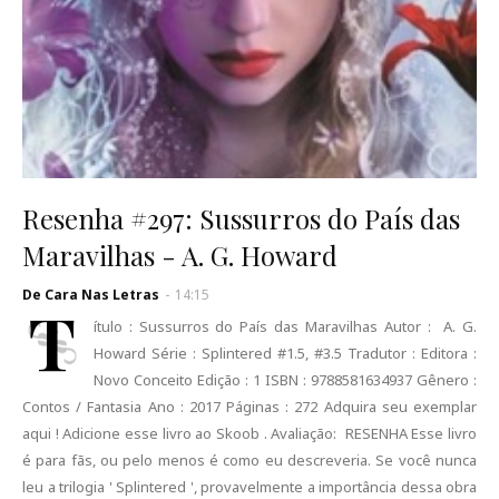
Resenha #297: Sussurros do País das
Maravilhas - A. G. Howard
De Cara Nas Letras
-
14:15
T
ítulo : Sussurros do País das Maravilhas Autor : A. G.
Howard Série : Splintered #1.5, #3.5 Tradutor : Editora :
Novo Conceito Edição : 1 ISBN : 9788581634937 Gênero :
Contos / Fantasia Ano : 2017 Páginas : 272 Adquira seu exemplar
aqui ! Adicione esse livro ao Skoob . Avaliação: RESENHA Esse livro
é para fãs, ou pelo menos é como eu descreveria. Se você nunca
leu a trilogia ' Splintered ', provavelmente a importância dessa obra