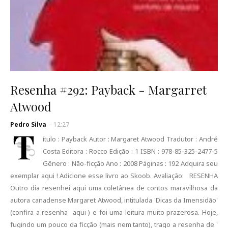
Resenha #292: Payback - Margarret
Atwood
Pedro Silva
-
12:27
T
ítulo : Payback Autor : Margaret Atwood Tradutor : André
Costa Editora : Rocco Edição : 1 ISBN : 978-85-325-2477-5
Gênero : Não-ficção Ano : 2008 Páginas : 192 Adquira seu
exemplar aqui ! Adicione esse livro ao Skoob. Avaliação: RESENHA
Outro dia resenhei aqui uma coletânea de contos maravilhosa da
autora canadense Margaret Atwood, intitulada 'Dicas da Imensidão'
(confira a resenha aqui ) e foi uma leitura muito prazerosa. Hoje,
fugindo um pouco da ficção (mais nem tanto), trago a resenha de '