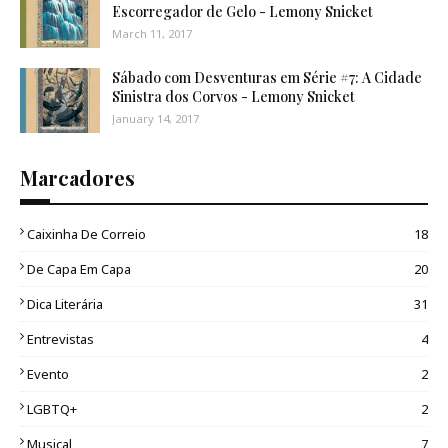
Escorregador de Gelo - Lemony Snicket
March 11, 2017
Sábado com Desventuras em Série #7: A Cidade
Sinistra dos Corvos - Lemony Snicket
January 14, 2017
Marcadores
Caixinha De Correio
18
De Capa Em Capa
20
Dica Literária
31
Entrevistas
4
Evento
2
LGBTQ+
2
Musical
7