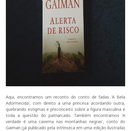
Aqui, encontramos um reconto do conto de fadas 'A Bela
Adormecida', com direito a uma princesa acordando outra,
quebrando estigmas e preconceito sobre a figura masculina e
toda a questão do patriarcado. Também encontramos 'A
verdade é uma caverna nas montanhas negras', conto do
Gaiman (já publicado pela intrínseca em uma edição ilustrada)