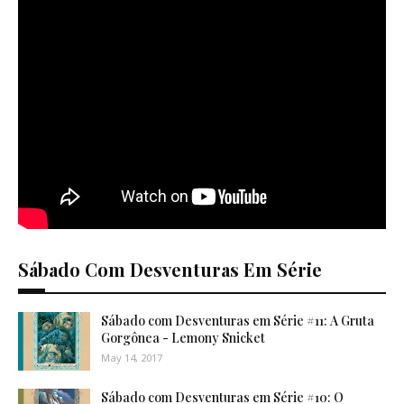
Sábado Com Desventuras Em Série
Sábado com Desventuras em Série #11: A Gruta
Gorgônea - Lemony Snicket
May 14, 2017
Sábado com Desventuras em Série #10: O