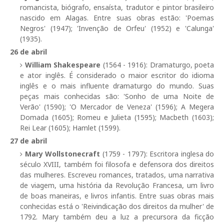
romancista, biógrafo, ensaísta, tradutor e pintor brasileiro
nascido em Alagas. Entre suas obras estão: 'Poemas
Negros' (1947); 'Invenção de Orfeu' (1952) e 'Calunga'
(1935).
26 de abril
William Shakespeare
(1564 - 1916): Dramaturgo, poeta
e ator inglês. É considerado o maior escritor do idioma
inglês e o mais influente dramaturgo do mundo. Suas
peças mais conhecidas são: 'Sonho de uma Noite de
Verão' (1590); 'O Mercador de Veneza' (1596); A Megera
Domada (1605); Romeu e Julieta (1595); Macbeth (1603);
Rei Lear (1605); Hamlet (1599).
27 de abril
Mary Wollstonecraft
(1759 - 1797): Escritora inglesa do
século XVIII, também foi filosofa e defensora dos direitos
das mulheres. Escreveu romances, tratados, uma narrativa
de viagem, uma história da Revolução Francesa, um livro
de boas maneiras, e livros infantis. Entre suas obras mais
conhecidas está o 'Reivindicação dos direitos da mulher' de
1792. Mary também deu a luz a precursora da ficção