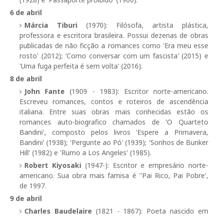
6 de abril
Márcia Tiburi
(1970): Filósofa, artista plástica,
professora e escritora brasileira. Possui dezenas de obras
publicadas de não ficção a romances como 'Era meu esse
rosto' (2012); 'Como conversar com um fascista' (2015) e
'Uma fuga perfeita é sem volta' (2016).
8 de abril
John Fante
(1909 - 1983): Escritor norte-americano.
Escreveu romances, contos e roteiros de ascendência
italiana. Entre suas obras mais conhecidas estão os
romances auto-biografico chamados de 'O Quarteto
Bandini', composto pelos livros 'Espere a Primavera,
Bandini' (1938); 'Pergunte ao Pó' (1939); 'Sonhos de Bunker
Hill' (1982) e 'Rumo a Los Angeles' (1985).
Robert Kiyosaki
(1947-): Escritor e empresário norte-
americano. Sua obra mais famisa é ''Pai Rico, Pai Pobre',
de 1997.
9 de abril
Charles Baudelaire
(1821 - 1867): Poeta nascido em