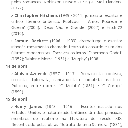
pelos romances 'Robinson Crusoé' (1719) e 'Moll Flanders'
(1722).
Christopher Hitchens
(1949 - 2011) jornalista, escritor e
crítico literário britânico. Publicou 'Amor, Pobreza e
Guerra' (2004); 'Deus Não é Grande' (2007) e Hitch-22
(2010).
Samuel Beckett
(1906 - 1989): dramaturgo e escritor
irlandês movimento chamado teatro do absurdo e um dos
últimos modernistas. Escreveu os livros 'Esperando Godot'
(1952); 'Malone Morre' (1951) e 'Murphy' (1938).
14 de abril
Aluísio Azevedo
(1857 - 1913): Romancista, contista,
cronista, diplomata, caricaturista e jornalista brasileiro.
Publicou, entre outros, 'O Mulato' (1881) e 'O Cortiço'
(1890).
15 de abril
Henry James
(1843 - 1916): Escritor nascido nos
Estados Unidos e naturalizado britânico.Um dos principais
membros do realismo na literatura do século XIX.
Reconhecido pelas obras 'Retrato de uma Senhora' (1881);