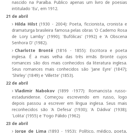
nascido na Paraíba. Publico apenas um livro de poesias
intitulado 'Eu', em 1912.
21 de abril
Hilda Hilst
(1930 - 2004): Poeta, ficcionista, cronista e
dramaturga brasileira famosa pelas obras 'O Caderno Rosa
de Lory Lamby' (1990); 'Bufólicas' (1992) e 'A Obscena
Senhora D' (1982).
Charlotte Brontë
(1816 - 1855): Escritora e poeta
inglesa. É a mais velha das três irmãs Brontë cujos
romances são dos mais conhecidos da literatura inglesa.
Seus romances mais conhecidos são 'Jane Eyre' (1847);
'Shirley' (1849) e 'Villette' (1853).
22 de abril
Vladimir Nabokov
(1899 -1977): Romancista russo-
estadunidense. Começou escrevendo em russo, logo
depois passou a escrever em língua inglesa. Seus mais
reconhecidos são 'A Defesa' (1930); 'A Dádiva' (1938);
'Lolita' (1955) e 'Fogo Pálido (1962)
23 de abril
Jorge de Lima
(1893 - 1953): Político, médico, poeta,