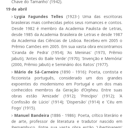
Chave do Tamanho' (1942).
19 de abril
Lygia Fagundes Telles
(1923-) Uma das escritoras
brasileiras mais conhecidas pelos seus romances e contos.
Desde 1982 é membro da Academia Paulista de Letras,
desde 1985 da Academia Brasileira de Letras e desde 1987
da Academia das Ciências de Lisboa. Recebeu em 2005 o
Prêmio Camões em 2005. Em sua vasta obra encontramos
'Ciranda de Pedra' (1954); 'As Meninas' (1973, Prêmio
Jabuti); 'Antes do Baile Verde' (1970); 'Invenção e Memória'
(2000, Prêmio Jabuti) e Seminário dos Ratos' (1977).
Mário de Sá-Carneiro
(1890 - 1916): Poeta, contista e
ficcionista português, considerado um dos grandes
expoentes do modernismo em Portugal e um dos mais
conhecidos membros da Geração d’Orpheu. Entre suas
obras estão 'Amizade' (1912); 'Princípio' (1912); 'A
Confissão de Lúcio' (1914); 'Dispersão' (1914) e 'Céu em
Fogo' (1915).
Manuel Bandeira
(1886 - 1986): Poeta, crítico literário e
de arte, professor de literatura e tradutor nascido em
Pernambuco. Entre sua vasta obra estão 'Libertinagem'