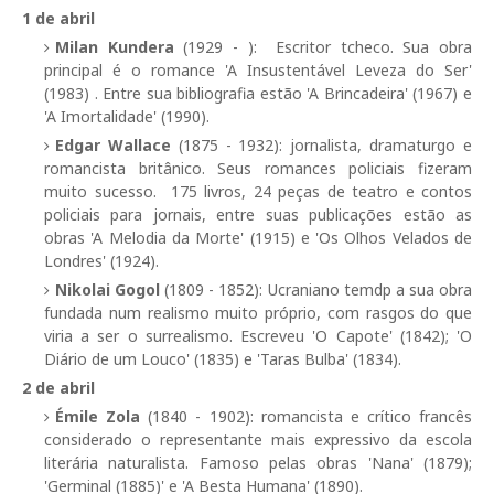
1 de abril
Milan Kundera
(1929 - ): Escritor tcheco. Sua obra
principal é o romance 'A Insustentável Leveza do Ser'
(1983) . Entre sua bibliografia estão 'A Brincadeira' (1967) e
'A Imortalidade' (1990).
Edgar Wallace
(1875 - 1932): jornalista, dramaturgo e
romancista britânico. Seus romances policiais fizeram
muito sucesso. 175 livros, 24 peças de teatro e contos
policiais para jornais, entre suas publicações estão as
obras 'A Melodia da Morte' (1915) e 'Os Olhos Velados de
Londres' (1924).
Nikolai Gogol
(1809 - 1852): Ucraniano temdp a sua obra
fundada num realismo muito próprio, com rasgos do que
viria a ser o surrealismo. Escreveu 'O Capote' (1842); 'O
Diário de um Louco' (1835) e 'Taras Bulba' (1834).
2 de abril
Émile Zola
(1840 - 1902): romancista e crítico francês
considerado o representante mais expressivo da escola
literária naturalista. Famoso pelas obras 'Nana' (1879);
'Germinal (1885)' e 'A Besta Humana' (1890).