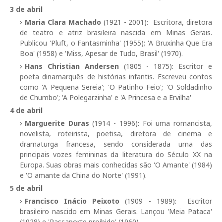
3 de abril
Maria Clara Machado
(1921 - 2001): Escritora, diretora
de teatro e atriz brasileira nascida em Minas Gerais.
Publicou 'Pluft, o Fantasminha' (1955); 'A Bruxinha Que Era
Boa' (1958) e 'Miss, Apesar de Tudo, Brasil' (1970).
Hans Christian Andersen
(1805 - 1875): Escritor e
poeta dinamarquês de histórias infantis. Escreveu contos
como 'A Pequena Sereia'; 'O Patinho Feio'; 'O Soldadinho
de Chumbo'; 'A Polegarzinha' e 'A Princesa e a Ervilha'
4 de abril
Marguerite Duras
(1914 - 1996): Foi uma romancista,
novelista, roteirista, poetisa, diretora de cinema e
dramaturga francesa, sendo considerada uma das
principais vozes femininas da literatura do Século XX na
Europa. Suas obras mais conhecidas são 'O Amante' (1984)
e 'O amante da China do Norte' (1991).
5 de abril
Francisco Inácio Peixoto
(1909 - 1989): Escritor
brasileiro nascido em Minas Gerais. Lançou 'Meia Pataca'
(1928) e 'Passaporte proibido' (1960).