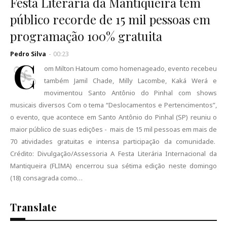
Festa Literária da Mantiqueira tem
público recorde de 15 mil pessoas em
programação 100% gratuita
Pedro Silva
-
00:23
C
om Milton Hatoum como homenageado, evento recebeu
também Jamil Chade, Milly Lacombe, Kaká Werá e
movimentou Santo Antônio do Pinhal com shows
musicais diversos Com o tema “Deslocamentos e Pertencimentos”,
o evento, que acontece em Santo Antônio do Pinhal (SP) reuniu o
maior público de suas edições - mais de 15 mil pessoas em mais de
70 atividades gratuitas e intensa participação da comunidade.
Crédito: Divulgação/Assessoria A Festa Literária Internacional da
Mantiqueira (FLIMA) encerrou sua sétima edição neste domingo
(18) consagrada como…
Translate
Se