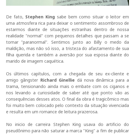
De fato,
Stephen King
sabe bem como situar o leitor em
uma atmosfera rica para deixar o sentimento assombroso de
estarmos diante de situações estranhas dentro de nossa
realidade "normal" com pequenos detalhes que passam a se
tornar "paranormal". Sentimos junto ao Billy o medo da
maldição, mas não só isso, a tristeza do afastamento de sua
filha querida e também a aversão por sua esposa diante do
marido de imagem caquética.
Os últimos capítulos, com a chegada de seu ex-cliente e
amigo gângster
Richard Ginellie
dá nova dinâmica para a
trama, tensionando ainda mais o embate com os ciganos e
nos levando a curiosidade de saber até que ponto vão as
consequências desses atos. O final da obra é tragicômico mas
foi muito bem colocado pelo contexto da situação vivenciada
e resulta em um romance de leitura prazerosa.
No inicio de carreira Stephen King usava do artificio do
pseudônimo para não saturar a marca "King" a fim de publicar