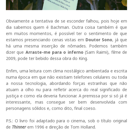
Obviamente a tentativa de se esconder falhou, pois hoje em
dia sabemos quem é Bachman. Outra coisa também é que
em muitos momentos, é possível ter o sentimento de que
estamos presenciando cenas vistas em
Doutor Sono
, já que
há uma mesma inserção de nômades. Podemos também
dizer que
Arraste-me para o inferno
(Sam Raimi), filme de
2009, pode ter bebido dessa obra do King.
Enfim, uma leitura com clima nostálgico ambientada e escrita
numa época em que não existiam telefones celulares ou toda
a nossa tecnologia, abordando forças estranhas que não
atuam a olho nu para refletir acerca do real significado de
justiça e como ela deveria funcionar. A premissa por si só já é
interessante, mas consegue ser bem desenvolvida com
personagens sólidos e, como dito, final coeso.
P.S.: O livro foi adaptado para o cinema, sob o título original
de
Thinner
em 1996 e direção de Tom Holland.