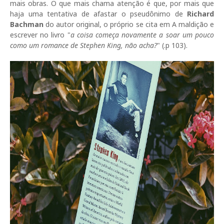
mais obras. O que mais chama atenção é que, por mais que
haja uma tentativa de afastar o pseudônimo de
Richard
Bachman
do autor original, o próprio se cita em A maldição e
escrever no livro "
a coisa começa novamente a soar um pouco
como um romance de Stephen King, não acha?
" (.p 103).