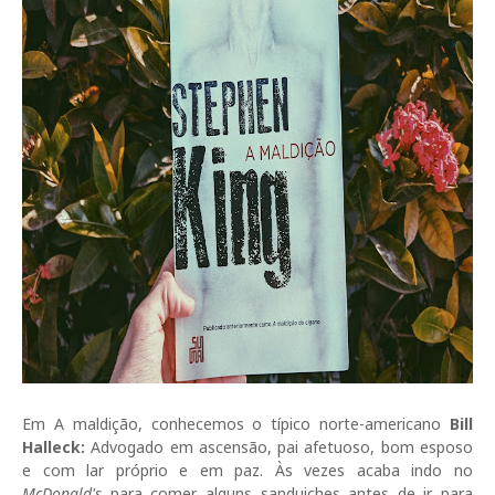
Em A maldição, conhecemos o típico norte-americano
Bill
Halleck:
Advogado em ascensão, pai afetuoso, bom esposo
e com lar próprio e em paz. Às vezes acaba indo no
McDonald's
para comer alguns sanduiches antes de ir para