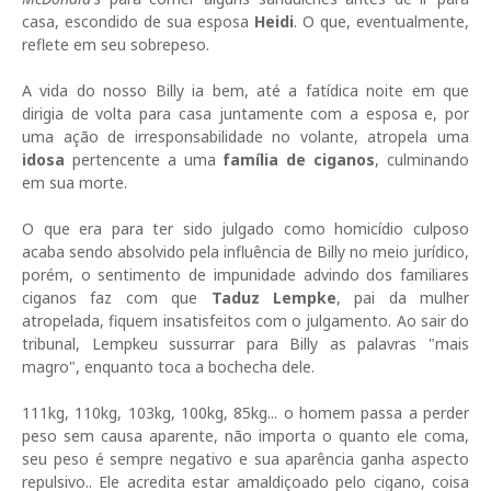
casa, escondido de sua esposa
Heidi
. O que, eventualmente,
reflete em seu sobrepeso.
A vida do nosso Billy ia bem, até a fatídica noite em que
dirigia de volta para casa juntamente com a esposa e, por
uma ação de irresponsabilidade no volante, atropela uma
idosa
pertencente a uma
família de ciganos
, culminando
em sua morte.
O que era para ter sido julgado como homicídio culposo
acaba sendo absolvido pela influência de Billy no meio jurídico,
porém, o sentimento de impunidade advindo dos familiares
ciganos faz com que
Taduz Lempke
, pai da mulher
atropelada, fiquem insatisfeitos com o julgamento. Ao sair do
tribunal, Lempkeu sussurrar para Billy as palavras "mais
magro", enquanto toca a bochecha dele.
111kg, 110kg, 103kg, 100kg, 85kg... o homem passa a perder
peso sem causa aparente, não importa o quanto ele coma,
seu peso é sempre negativo e sua aparência ganha aspecto
repulsivo.. Ele acredita estar amaldiçoado pelo cigano, coisa