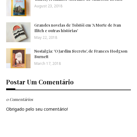
August 23, 2018
Grandes novelas de Tolstói em 'A Morte de Ivan
Ilitch e outras histórias'
May 22, 2018
Nostalgia: 'O Jardim Secreto', de Frances Hodgson
Burnett
March 17, 2018
Postar Um Comentário
0 Comentários
Obrigado pelo seu comentário!