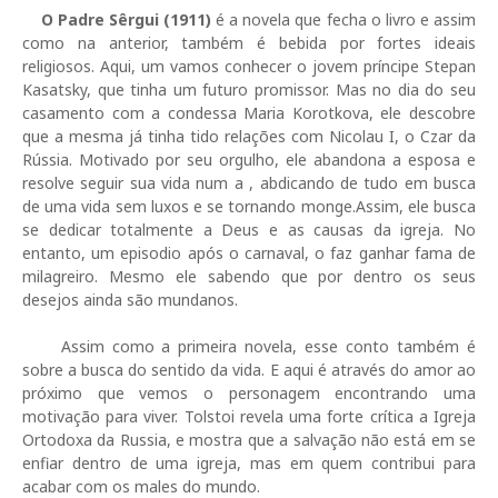
O Padre Sêrgui (1911)
é a novela que fecha o livro e assim
como na anterior, também é bebida por fortes ideais
religiosos. Aqui, um vamos conhecer o jovem príncipe Stepan
Kasatsky, que tinha um futuro promissor. Mas no dia do seu
casamento com a condessa Maria Korotkova, ele descobre
que a mesma já tinha tido relações com Nicolau I, o Czar da
Rússia. Motivado por seu orgulho, ele abandona a esposa e
resolve seguir sua vida num a , abdicando de tudo em busca
de uma vida sem luxos e se tornando monge.Assim, ele busca
se dedicar totalmente a Deus e as causas da igreja. No
entanto, um episodio após o carnaval, o faz ganhar fama de
milagreiro. Mesmo ele sabendo que por dentro os seus
desejos ainda são mundanos.
Assim como a primeira novela, esse conto também é
sobre a busca do sentido da vida. E aqui é através do amor ao
próximo que vemos o personagem encontrando uma
motivação para viver. Tolstoi revela uma forte crítica a Igreja
Ortodoxa da Russia, e mostra que a salvação não está em se
enfiar dentro de uma igreja, mas em quem contribui para
acabar com os males do mundo.