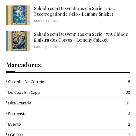
Sábado com Desventuras em Série #10: O
Escorregador de Gelo - Lemony Snicket
March 11, 2017
Sábado com Desventuras em Série #7: A Cidade
Sinistra dos Corvos - Lemony Snicket
January 14, 2017
Marcadores
Caixinha De Correio
18
De Capa Em Capa
20
Dica Literária
31
Entrevistas
4
Evento
2
LGBTQ+
2