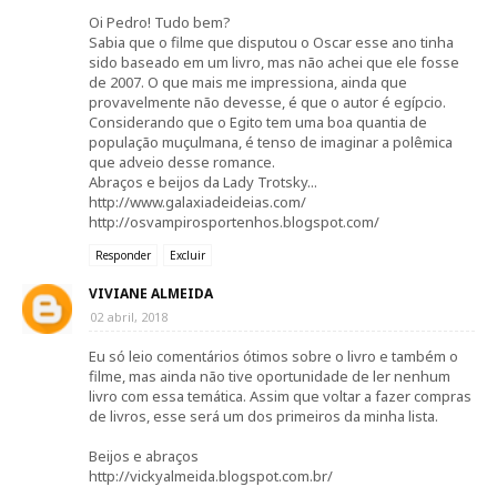
Oi Pedro! Tudo bem?
Sabia que o filme que disputou o Oscar esse ano tinha
sido baseado em um livro, mas não achei que ele fosse
de 2007. O que mais me impressiona, ainda que
provavelmente não devesse, é que o autor é egípcio.
Considerando que o Egito tem uma boa quantia de
população muçulmana, é tenso de imaginar a polêmica
que adveio desse romance.
Abraços e beijos da Lady Trotsky...
http://www.galaxiadeideias.com/
http://osvampirosportenhos.blogspot.com/
Responder
Excluir
VIVIANE ALMEIDA
02 abril, 2018
Eu só leio comentários ótimos sobre o livro e também o
filme, mas ainda não tive oportunidade de ler nenhum
livro com essa temática. Assim que voltar a fazer compras
de livros, esse será um dos primeiros da minha lista.
Beijos e abraços
http://vickyalmeida.blogspot.com.br/