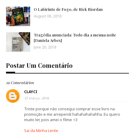
O Labirinto de Fogo, de Rick Riordan
August 06, 2018
Tragédia anunciada: Todo dia a mesma noite
[Daniela Arbex]
June 20, 2018
Postar Um Comentário
19 Comentários
CLAYCI
27 março, 2018
Triste porque não consegui comprar esse livro na
promoção e me arrependi hahahahahahha. Eu quero
muito ler, pois amei o filme <3
Sai da Minha Lente