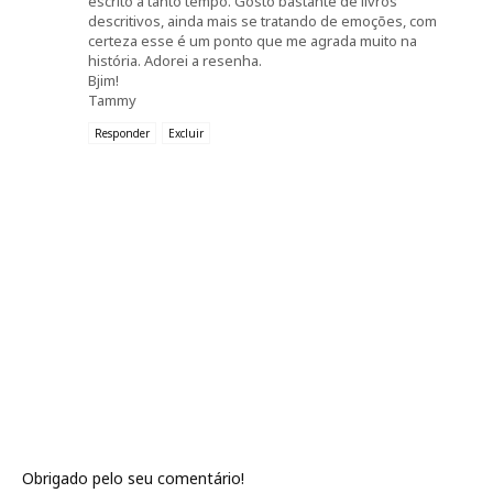
escrito a tanto tempo. Gosto bastante de livros
descritivos, ainda mais se tratando de emoções, com
certeza esse é um ponto que me agrada muito na
história. Adorei a resenha.
Bjim!
Tammy
Responder
Excluir
Obrigado pelo seu comentário!