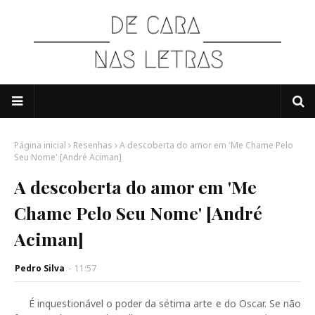
Página inicial
Resenhas
A descoberta do amor em 'Me Chame Pelo
Seu Nome' [André Aciman]
A descoberta do amor em 'Me
Chame Pelo Seu Nome' [André
Aciman]
Pedro Silva
-
11:57
É inquestionável o poder da sétima arte e do Oscar. Se não