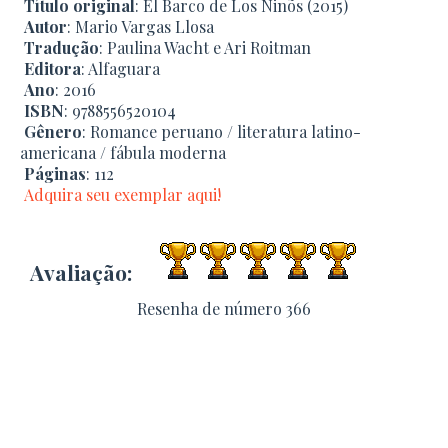
Título original
: El Barco de Los Ninõs (2015)
Autor
: Mario Vargas Llosa
Tradução
: Paulina Wacht e Ari Roitman
Editora
: Alfaguara
Ano
: 2016
ISBN
: 9788556520104
Gênero
: Romance peruano / literatura latino-
americana / fábula moderna
Páginas
: 112
Adquira seu exemplar aqui!
Avaliação:
Resenha de número 366