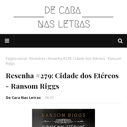
Página inicial
Resenhas
Resenha #279: Cidade dos Etéreos - Ransom
Riggs
Resenha #279: Cidade dos Etéreos
- Ransom Riggs
De Cara Nas Letras
-
08:30