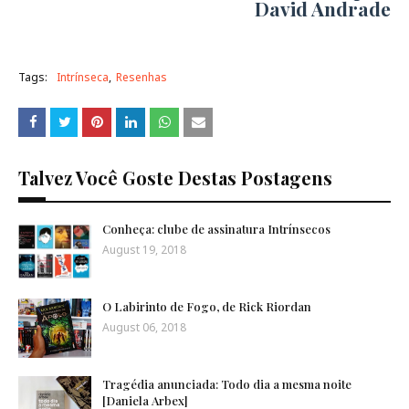
David Andrade
Tags:
Intrínseca
Resenhas
Talvez Você Goste Destas Postagens
Conheça: clube de assinatura Intrínsecos
August 19, 2018
O Labirinto de Fogo, de Rick Riordan
August 06, 2018
Tragédia anunciada: Todo dia a mesma noite
[Daniela Arbex]