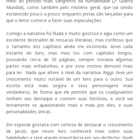
meio ao período mais sangrento da humanidade (2º Guerra
Mundial), como também pelo mistério geral, que vai sendo
esclarecido pouco a pouco enquanto pistas são lançadas para
que o leitor comece a fazer suas especulações.
Comigo a narrativa foi fluida e muito gostosa e agiu como um
excelente destruidor de ressacas literárias, mas confesso que
o tamanho dos capítulos ainda me incomoda. Amei cada
instante do livro, mas meu toc com capítulos longos,
possuindo cerca de 30 páginas, sempre tornava algumas
partes mais enfadonhas, e por esse motivo demorei mais
para ler. Nada que altere o nível da narrativa. Riggs teve um
crescimento muito notável de um livro para o outro. Sua
escrita está mais segura e seus personagens mais
verdadeiros, de forma que ele permite que os coadjuvantes
tenham seu destaque e contem suas histórias, e você vai
lentamente se apaixonando mais e mais por eles, e suas
personalidades únicas.
Em especial gostaria com certeza de destacar o crescimento
de Jacob, que nesse livro conhecerá mais sobre suas
habilidades e terá grande importância em seu desfecho; Hugh