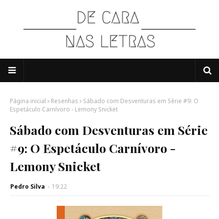
Página inicial
Resenhas
Sábado com Desventuras em Série #9: O
Espetáculo Carnívoro - Lemony Snicket
Sábado com Desventuras em Série
#9: O Espetáculo Carnívoro -
Lemony Snicket
Pedro Silva
-
19:22