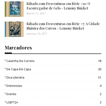
Sábado com Desventuras em Série #10: O
Escorregador de Gelo - Lemony Snicket
March 11, 2017
Sábado com Desventuras em Série #7: A Cidade
Sinistra dos Corvos - Lemony Snicket
January 14, 2017
Marcadores
Caixinha De Correio
18
De Capa Em Capa
20
Dica Literária
31
Entrevistas
4
Evento
2
LGBTQ+
2