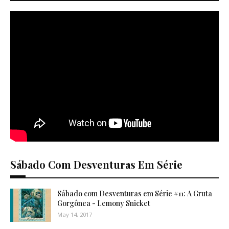
Sábado Com Desventuras Em Série
Sábado com Desventuras em Série #11: A Gruta
Gorgônea - Lemony Snicket
May 14, 2017