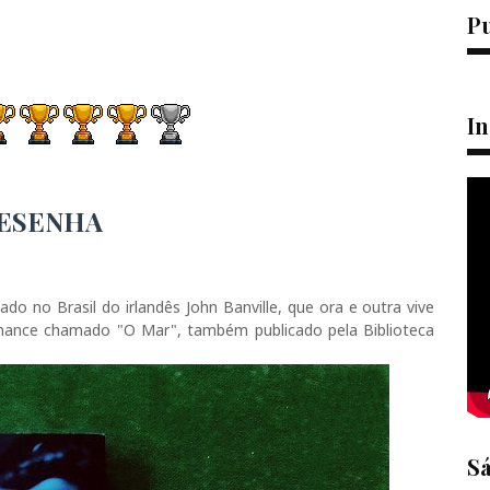
P
I
ESENHA
do no Brasil do irlandês John Banville, que ora e outra vive
mance chamado "O Mar", também publicado pela Biblioteca
S