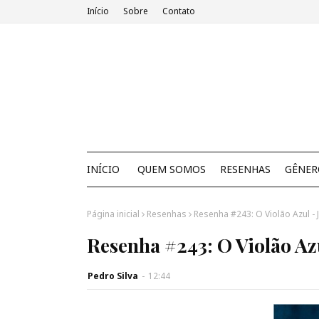
Início
Sobre
Contato
INÍCIO
QUEM SOMOS
RESENHAS
GÊNER
Página inicial
Resenhas
Resenha #243: O Violão Azul - 
Resenha #243: O Violão Azu
Pedro Silva
-
12:44