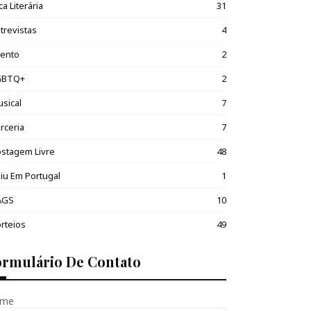
ca Literária
31
trevistas
4
vento
2
GBTQ+
2
sical
7
rceria
7
stagem Livre
48
iu Em Portugal
1
AGS
10
rteios
49
ormulário De Contato
me