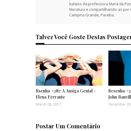
balaios da professora Maria da P
literatura e compartilhando-as por
Campina Grande, Paraíba.
Talvez Você Goste Destas Postage
Rsenha #287: A Amiga Genial -
Resenha #24
Elena Ferrante
John Banvil
March 28, 2017
December 20
Postar Um Comentário