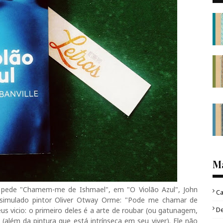
M
pede "Chamem-me de Ishmael", em "O Violão Azul", John
Ca
ssimulado pintor Oliver Otway Orme: "Pode me chamar de
D
us vicio: o primeiro deles é a arte de roubar (ou gatunagem,
(além da pintura que está intrínseca em seu viver). Ele não