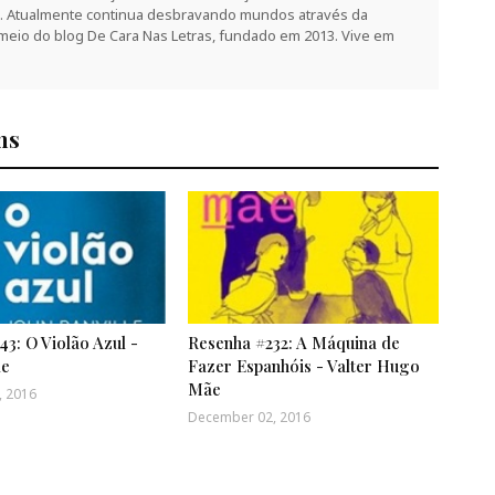
az. Atualmente continua desbravando mundos através da
 meio do blog De Cara Nas Letras, fundado em 2013. Vive em
ns
3: O Violão Azul -
Resenha #232: A Máquina de
le
Fazer Espanhóis - Valter Hugo
Mãe
, 2016
December 02, 2016