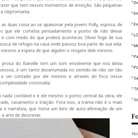
Di
 prazer que tem nesses momentos de emoção. São pequenas
 a cleptomania.
En
E
 as duas coisa ao se apaixonar pela jovem Polly, esposa, de
os que ele cometia pensadamente a ponto de não deixar
L
e e com medo do que poderá acontecer, Oliver foge de sua
busca de refugio na casa onde passou boa parte de sua vida.
Mu
 si mesmo a espera de que alguém o resgate dele mesmo.
Pa
a prosa do Banville tem um tom envolvente que nos deixa
Po
a pessoa, é um tanto desarrumada no sentido de não ser tão
er a ser contado por ele mesmo e através do foco nesse
Sa
 complexidade construída.
T
o nada confiável e é ele mesmo o ponto central da obra, ele
So
zade, casamento e traição. Fora isso, a trama não é o mais
a e narrativa, que torna um livro de auto-afirmação de um
F
a arte de descrever.
No