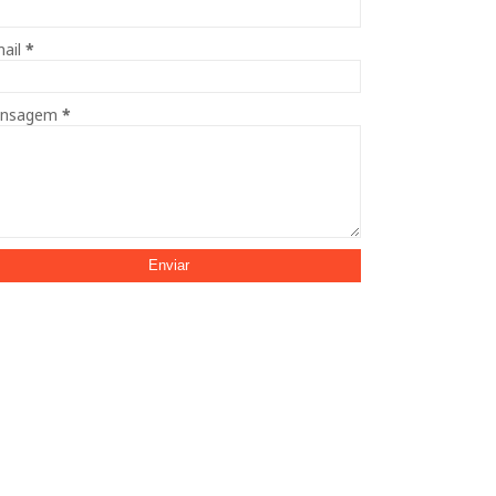
mail
*
nsagem
*