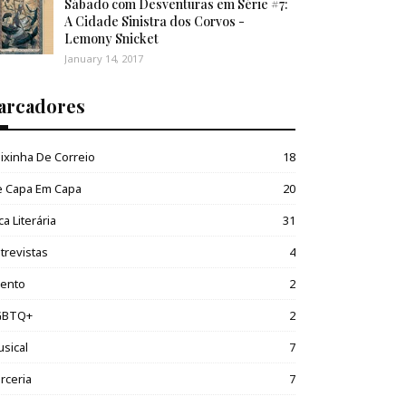
Sábado com Desventuras em Série #7:
A Cidade Sinistra dos Corvos -
Lemony Snicket
January 14, 2017
arcadores
ixinha De Correio
18
e Capa Em Capa
20
ca Literária
31
trevistas
4
vento
2
GBTQ+
2
sical
7
rceria
7