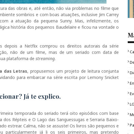
eitura das obras e, até então, não via problemas no filme que
 ambiente sombrios e com boas atuações, inclusive Jim Carrey
com a atuação da pequena Sunny. Mas, infelizmente, os
ágica história dos pequenos Baudelaire e ficou na vontade o
M
s depois a Netflix comprou os direitos autorais da série
Ca
dução, não de um filme, mas de um seriado com data de
 sua plataforma de
streaming
.
D
a das Letras
, propusemos um projeto de leitura conjunta
Di
vidando para embarcar na série escrita por Lemony Snicket
En
E
ionar? Já te explico.
L
primeira temporada do seriado terá oito episódios com base
Mu
a dos Répteis e O Lago das Sanguessugas e Serraria Baixo-
Pa
ado estrear. Calma, não se assuste! Os livros são pequenos e
 particularmente já li os seis primeiros, mas pretendo