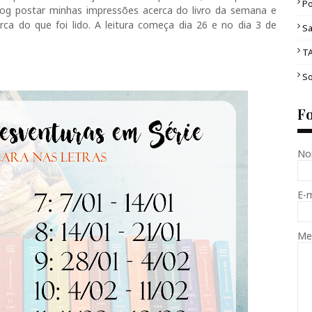
Po
og postar minhas impressões acerca do livro da semana e
ca do que foi lido. A leitura começa dia 26 e no dia 3 de
Sa
T
So
F
No
E-
Me