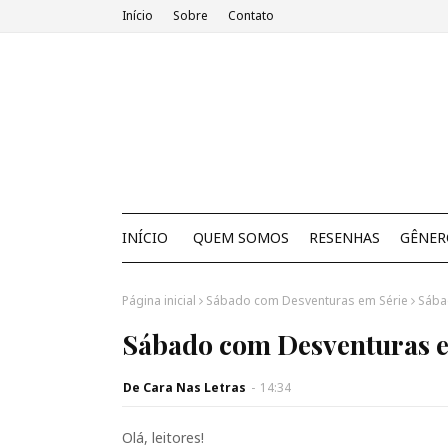
Início
Sobre
Contato
INÍCIO
QUEM SOMOS
RESENHAS
GÊNER
Página inicial
Sábado com Desventuras em Série
Sába
Sábado com Desventuras em
De Cara Nas Letras
-
14:34
Olá, leitores!