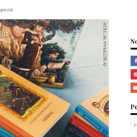
pecial.
N
P