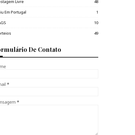
stagem Livre
48
iu Em Portugal
1
AGS
10
rteios
49
ormulário De Contato
me
mail
*
nsagem
*