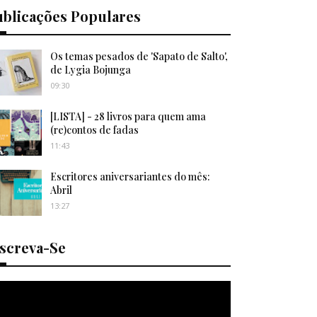
ublicações Populares
Os temas pesados de 'Sapato de Salto',
de Lygia Bojunga
09:30
[LISTA] - 28 livros para quem ama
(re)contos de fadas
11:43
Escritores aniversariantes do mês:
Abril
13:27
nscreva-Se