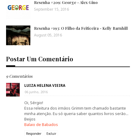
Resenha #209: George - Alex Gino
September 15, 2016
Resenha #193: O Filho da Feiticeira - Kelly Barnhill
August 05, 2016
Postar Um Comentário
9 Comentários
LUIZA HELENA VIEIRA
06 junho, 2016
Oi, Sérgio!
Essa releitura dos irmãos Grimm tem chamado bastante
minha atenção. Eu só queria saber quantos livros serão...
Beijos
Balaio de Babados
Responder
Excluir