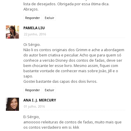
lista de desejados. Obrigada por essa ótima dica.
Abraços.
Responder
Excluir
PAMELA LIU
22 junho, 2016
Oi Sérgio.
Não li os contos originais dos Grimm e ache a abordagem
do autor bem criativa e peculiar. Acho que para quem só
conhece a versão Disney dos contos de fadas, deve ser
bem chocante ler esse livro. Mesmo assim, fiquei com
bastante vontade de conhecer mais sobre João, Jill e o
sapo.
Gostei bastante das capas dos dois livros.
Responder
Excluir
ANA I. J. MERCURY
01 julho, 2016
Ei Sérgio,
amooooo releituras de contos de fadas, muito mais que
os contos verdadeiro em si. kkk