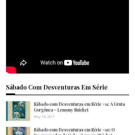
Sábado Com Desventuras Em Série
Sábado com Desventuras em Série #11: A Gruta
Gorgônea - Lemony Snicket
May 14, 2017
Sábado com Desventuras em Série #10: O