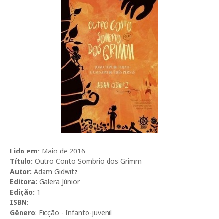
Lido em:
Maio
de 2016
Título:
Outro Conto Sombrio dos Grimm
Autor:
Adam Gidwitz
Editora:
Galera Júnior
Edição:
1
ISBN
:
Gênero
: Ficção - Infanto-juvenil