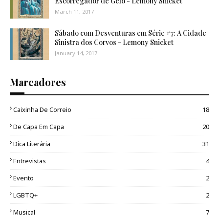
Escorregador de Gelo - Lemony Snicket
March 11, 2017
Sábado com Desventuras em Série #7: A Cidade
Sinistra dos Corvos - Lemony Snicket
January 14, 2017
Marcadores
Caixinha De Correio
18
De Capa Em Capa
20
Dica Literária
31
Entrevistas
4
Evento
2
LGBTQ+
2
Musical
7