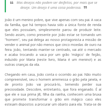
Mas desejos não podem ser desfeitos, por mais que se
deseje. Um desejo é uma coisa poderosa.
João é um menino pobre, que vive apenas com seu pai. A vaca
da família, que há tempos havia sido a única fonte de renda
que eles possuíam, simplesmente parou de produzir leite.
Sendo assim, como presente por João estar se tornando um
"homem", seu pai delega ao nosso protagonista a missão de
vender o animal por não menos que cinco moedas de ouro na
feira. João, tentando manter-se centrado, vai até o mercado
e acaba trocando a vaca por um grão 'mágico' de feijão,
induzido por Maria (neste livro, Maria é um menino!) e as
outras crianças da vila.
Chegando em casa, João conta o ocorrido ao pai. Não muito
compreensível, seu o homem arremessa o grão pela janela, e
de pronto João vai procurá-lo, temendo perder sua
preciosidade. Descobre, entretanto, que fora enganado. É aí
que ele e sua prima Jill, filha da rainha, conhecem uma bruxa
que promete transformar o grão em mágico caso eles
estejam dispostos a procurar um objeto para ela. Trata-se de