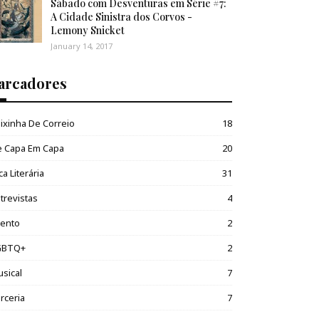
Sábado com Desventuras em Série #7:
A Cidade Sinistra dos Corvos -
Lemony Snicket
January 14, 2017
arcadores
ixinha De Correio
18
e Capa Em Capa
20
ca Literária
31
trevistas
4
vento
2
GBTQ+
2
sical
7
rceria
7