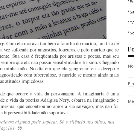
Po
Sa
T
So
ry
. Com ela morava também a família do marido, um trio de
F
 vez sufocada por angustias, loucuras, e pelo marido que se
ente. Sua casa é freqüentada por artistas e poetas, mas seu
 sempre que ela não possui sensibilidade e lirismo. Chegando
No
o minha mão. No dia em que ela gangrenar, eu a decepo e
iagnosticado com tuberculose, o marido se mostra ainda mais
as atitudes impiedosas.
E-
dade que ocorre a vida da personagem. A imaginaria é uma
de e vida da poetisa Adalgisa Nery, esbarra na imaginação e
Me
 mesma, que encontrou no amor a sua salvação, mas não foi
 hipersensibilidade não suportava.
lavra alguma pode superar. Só o silêncio nos olhos, nos
 Pag:181