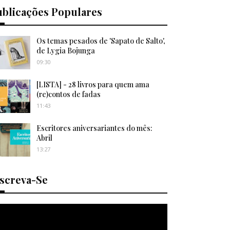
ublicações Populares
Os temas pesados de 'Sapato de Salto',
de Lygia Bojunga
09:30
[LISTA] - 28 livros para quem ama
(re)contos de fadas
11:43
Escritores aniversariantes do mês:
Abril
13:27
nscreva-Se