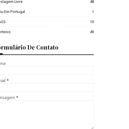
stagem Livre
48
iu Em Portugal
1
AGS
10
rteios
49
ormulário De Contato
me
mail
*
nsagem
*