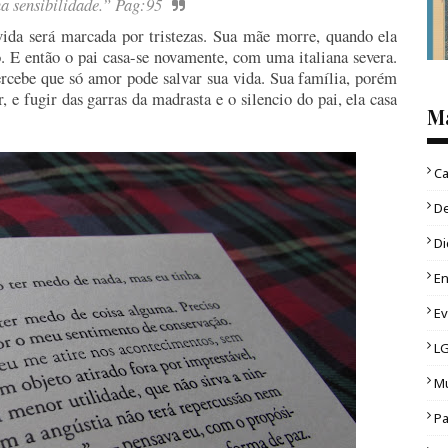
a sensibilidade.” Pag:95
ida será marcada por tristezas. Sua mãe morre, quando ela
o. E então o pai casa-se novamente, com uma italiana severa.
rcebe que só amor pode salvar sua vida. Sua família, porém
 e fugir das garras da madrasta e o silencio do pai, ela casa
M
Ca
D
Di
En
E
L
Mu
Pa