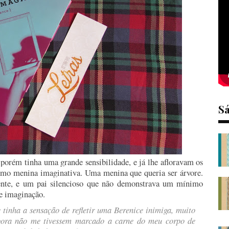
S
porém tinha uma grande sensibilidade, e já lhe afloravam os
como menina imaginativa. Uma menina que queria ser árvore.
nte, e um pai silencioso que não demonstrava um mínimo
 e imaginação.
tinha a sensação de refletir uma Berenice inimiga, muito
mbora não me tivessem marcado a carne do meu corpo de