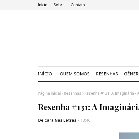
Início
Sobre
Contato
INÍCIO
QUEM SOMOS
RESENHAS
GÊNER
Página inicial
Resenhas
Resenha #131: A Imaginária - 
Resenha #131: A Imaginári
De Cara Nas Letras
-
13:46