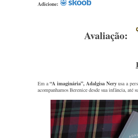
Adicione:
Avaliação:
“A imaginária”, Adalgisa Nery
Em a
usa a pe
acompanhamos Berenice desde sua infância, até sua