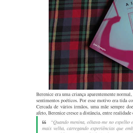
Berenice era uma criança aparentemente normal, 
sentimentos poéticos. Por esse motivo era tida 
Cercada de vários irmãos, uma mãe sempre doe
afeto, Berenice cresce a distância, entre realidade
“Quando menina, olhava-me no espelho e 
mais velha, carregando experiências que e