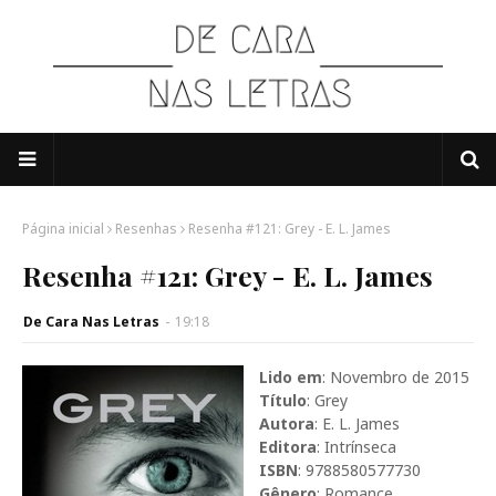
Página inicial
Resenhas
Resenha #121: Grey - E. L. James
Resenha #121: Grey - E. L. James
De Cara Nas Letras
-
19:18
Lido em
: Novembro de 2015
Título
: Grey
Autora
: E. L. James
Editora
: Intrínseca
ISBN
: 9788580577730
Gênero
: Romance