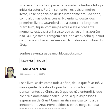
Sua resenha me fez querer ler esse livro, tenho a trilogia
inicial da autora. Porém somente li os dois primeiros
livros, Esse negócio de deusa interior me tirou do sério,
como algumas outras coisas. No entanto gostei dos
primeiros livros. Quando vi que a autora iria lançar um
outro livro, fiquei com um pé atrás e até o presente
momento estava, já tinha visto outras resenhas, porém
não lia. Hoje tomei coragem para ler e amei. Acho que vou
comprar e conhecer realmente o lado doce e sombrio do
Gray.
sonhoseaventurasdeamor.blogspot.com.br
Responder
Excluir
BIANCA SANTANA
20 novembro, 2015
Esse livro, assim como toda a série, deu o que falar, né. Vi
muita gente detestando, pois ficou chocada com os
pensamentos do Christian. O que eu não entendi, já que
ele era o dominador sádico. Sério, o que as pessoas
esperavam de Grey? Uma narrativa melosa como a da
inexperiente Ana? Povo doido! Eu estou mega curiosa