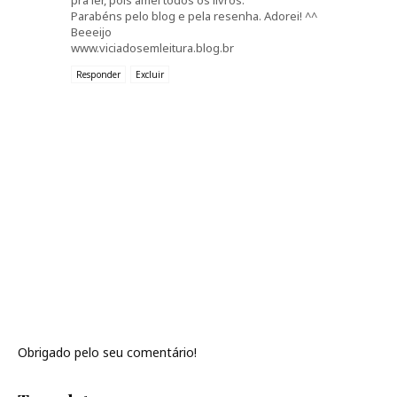
pra ler, pois amei todos os livros.
Parabéns pelo blog e pela resenha. Adorei! ^^
Beeeijo
www.viciadosemleitura.blog.br
Responder
Excluir
Obrigado pelo seu comentário!