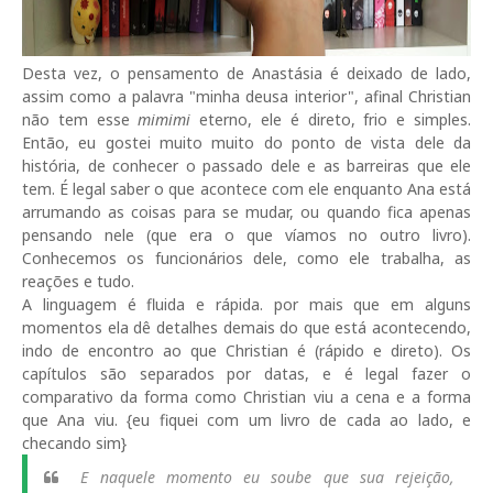
Desta vez, o pensamento de Anastásia é deixado de lado,
assim como a palavra "minha deusa interior", afinal Christian
não tem esse
mimimi
eterno, ele é direto, frio e simples.
Então, eu gostei muito muito do ponto de vista dele da
história, de conhecer o passado dele e as barreiras que ele
tem. É legal saber o que acontece com ele enquanto Ana está
arrumando as coisas para se mudar, ou quando fica apenas
pensando nele (que era o que víamos no outro livro).
Conhecemos os funcionários dele, como ele trabalha, as
reações e tudo.
A linguagem é fluida e rápida. por mais que em alguns
momentos ela dê detalhes demais do que está acontecendo,
indo de encontro ao que Christian é (rápido e direto). Os
capítulos são separados por datas, e é legal fazer o
comparativo da forma como Christian viu a cena e a forma
que Ana viu. {eu fiquei com um livro de cada ao lado, e
checando sim}
E naquele momento eu soube que sua rejeição,