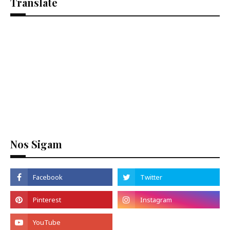
Translate
Se
Nos Sigam