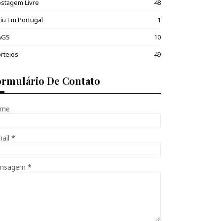
stagem Livre
48
iu Em Portugal
1
AGS
10
rteios
49
ormulário De Contato
me
mail
*
nsagem
*