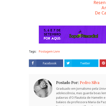
Resen
An
De Ca
Tags:
Postagem Livre
Facebook
Twitter
Postado Por:
Pedro Silva
Graduado em Jornalismo pela Unive
adolescência, mas guarda boas lem
palavras d'O Flautista de Hamelin e
balaios da professora Maria da P