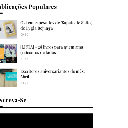
ublicações Populares
Os temas pesados de 'Sapato de Salto',
de Lygia Bojunga
09:30
[LISTA] - 28 livros para quem ama
(re)contos de fadas
11:43
Escritores aniversariantes do mês:
Abril
13:27
nscreva-Se