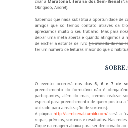
criar a
Maratona Literária dos Sem-Bienal
(Na
Obrigado, Andre!).
Sabemos que nada substitui a oportunidade de c
amigos que só temos contato através da bl
apreciamos muito o seu trabalho. Mas para no
deixar uma meta aberta e quando atingirmos a 
de encher a estante de livro
(já atolada de não-li
ter um número de leituras maior do que o habitua
SOBRE 
O evento ocorrerá nos dias
5, 6 e 7
de s
preenchimento do formulário não é obrigatório
participantes, além do mais, iremos realizar 
especial para preenchimento de quem postou a
utilizado para a realização de sorteios).
A página
http://sembienal.tumblr.com/
será a "c
regras, prêmios, sorteios e resultados. Nas redes
Clique na imagem abaixa para ser direcionado ao 