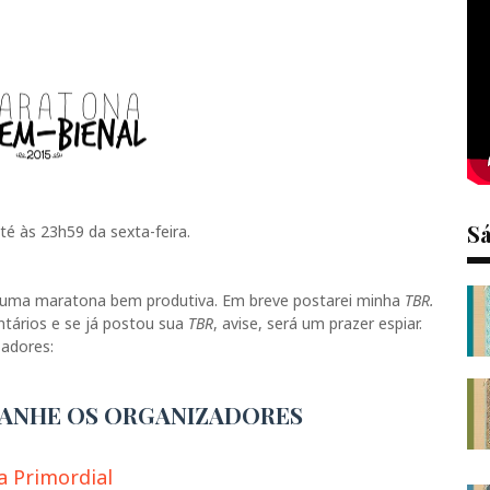
S
té às 23h59 da sexta-feira.
rá uma maratona bem produtiva. Em breve postarei minha
TBR.
ntários e se já postou sua
TBR
, avise, será um prazer espiar.
zadores:
ANHE OS ORGANIZADORES
a Primordial