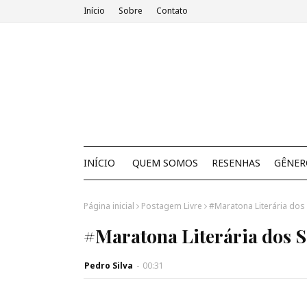
Início
Sobre
Contato
INÍCIO
QUEM SOMOS
RESENHAS
GÊNER
Página inicial
Postagem Livre
#Maratona Literária dos
#Maratona Literária dos 
Pedro Silva
-
00:31