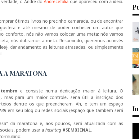
 verdade, o Andre do
Andrecefalia
que apareceu com a ideia.
P
omprar ótimos livros no precinho camarada, ou de encontrar
ogosfera e até mesmo de poder conhecer um autor que
sso conforto, nós não vamos colocar uma meta; nós vamos
meta, nós dobramos a meta. Resumindo, queremos ao invés
dos)
, dar andamento as leituras atrasadas, ou simplesmente
l.
A A MARATONA
etembro
e consiste numa dedicação maior à leitura. O
, mas para um maior controle, seria útil a inscrição dos
sorteios dentre os que preencheram. Ah, e tem um espaço
I
TBR
em seu blog ou redes sociais (espaço que também será
asa" da maratona e, aos poucos, será atualizada com as
 sociais, podem usar a
hashtag
#SEMBIENAL
.
formulário: