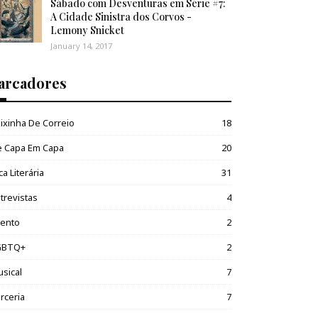
Sábado com Desventuras em Série #7:
A Cidade Sinistra dos Corvos -
Lemony Snicket
January 14, 2017
arcadores
ixinha De Correio
18
e Capa Em Capa
20
ca Literária
31
trevistas
4
vento
2
GBTQ+
2
sical
7
rceria
7