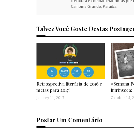
literatura e compartilhando-as por
Campina Grande, Paraíba.
Talvez Você Goste Destas Postage
Retrospectiva literária de 2016 e
#Semana Pe
metas para 2017!
Intrínseca: 
January 11, 2017
October 14, 
Postar Um Comentário