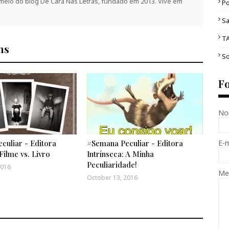
 meio do blog De Cara Nas Letras, fundado em 2013. Vive em
Po
Sa
T
ns
So
F
No
E-
culiar - Editora
#Semana Peculiar - Editora
Filme vs. Livro
Intrínseca: A Minha
Peculiaridade!
2016
Me
October 13, 2016