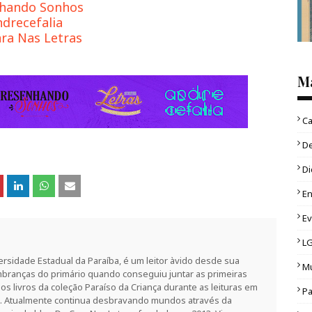
hando Sonhos
drecefalia
ra Nas Letras
M
Ca
D
Di
En
E
L
rsidade Estadual da Paraíba, é um leitor àvido desde sua
Mu
branças do primário quando conseguiu juntar as primeiras
 os livros da coleção Paraíso da Criança durante as leituras em
Pa
az. Atualmente continua desbravando mundos através da