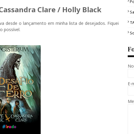
Po
 Cassandra Clare / Holly Black
Sa
T
tava desde o lançamento em minha lista de desejados. Fiquei
o possível.
So
F
No
E-
Me