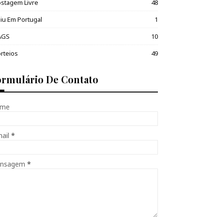
stagem Livre
48
iu Em Portugal
1
AGS
10
rteios
49
ormulário De Contato
me
mail
*
nsagem
*