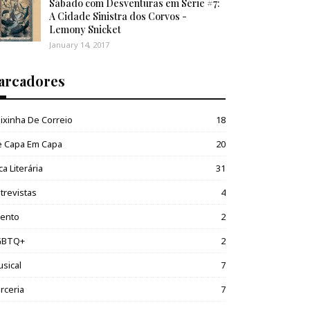
Sábado com Desventuras em Série #7:
A Cidade Sinistra dos Corvos -
Lemony Snicket
January 14, 2017
arcadores
ixinha De Correio
18
e Capa Em Capa
20
ca Literária
31
trevistas
4
vento
2
GBTQ+
2
sical
7
rceria
7