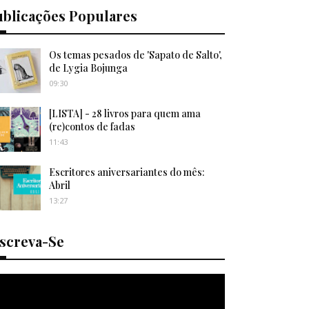
ublicações Populares
Os temas pesados de 'Sapato de Salto',
de Lygia Bojunga
09:30
[LISTA] - 28 livros para quem ama
(re)contos de fadas
11:43
Escritores aniversariantes do mês:
Abril
13:27
nscreva-Se