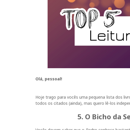
Olá, pessoal!
Hoje trago para vocês uma pequena lista dos livr
todos os citados (ainda), mas quero lê-los indepen
5. O Bicho da S
Vocês devem saber que o Pedro conhece bastan