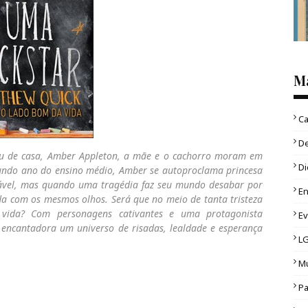
M
Ca
D
 de casa, Amber Appleton, a mãe e o cachorro moram em
Di
gundo ano do ensino médio, Amber se autoproclama princesa
ável, mas quando uma tragédia faz seu mundo desabar por
En
da com os mesmos olhos. Será que no meio de tanta tristeza
 vida? Com personagens cativantes e uma protagonista
E
 encantadora um universo de risadas, lealdade e esperança
L
Mu
Pa