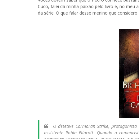
Cuco, falei da minha paixão pelo livro e, no meu
da série. O que falar desse menino que consider
O detetive Cormoran Strike, protagonista 
assistente Robin Ellacott. Quando o romancis