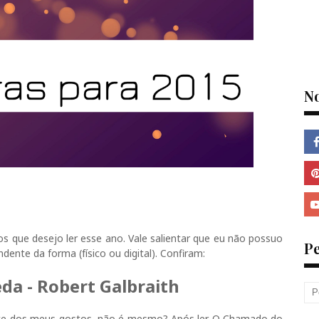
N
os que desejo ler esse ano. Vale salientar que eu não possuo
P
dente da forma (físico ou digital). Confiram:
eda - Robert Galbraith
te dos meus gostos, não é mesmo? Após ler O Chamado do