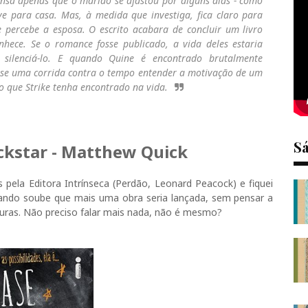
pensa apenas que o marido se afastou por alguns dias - como
eve para casa. Mas, à medida que investiga, fica claro para
 percebe a esposa. O escrito acabara de concluir um livro
ece. Se o romance fosse publicado, a vida deles estaria
 silenciá-lo. E quando Quine é encontrado brutalmente
a-se uma corrida contra o tempo entender a motivação de um
o que Strike tenha encontrado na vida.
S
kstar - Matthew Quick
 pela Editora Intrínseca (Perdão, Leonard Peacock) e fiquei
uando soube que mais uma obra seria lançada, sem pensar a
ituras. Não preciso falar mais nada, não é mesmo?