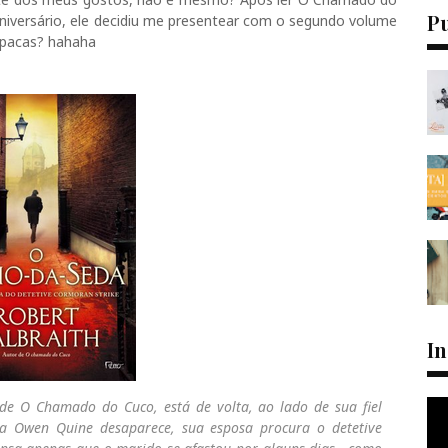
P
 aniversário, ele decidiu me presentear com o segundo volume
o pacas? hahaha
I
de O Chamado do Cuco, está de volta, ao lado de sua fiel
ta Owen Quine desaparece, sua esposa procura o detetive