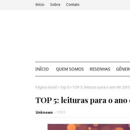
Início
Sobre
Contato
INÍCIO
QUEM SOMOS
RESENHAS
GÊNER
Página inicial
Top 5
TOP 5: leituras para o ano de 2015
TOP 5: leituras para o ano
Unknown
-
17:11