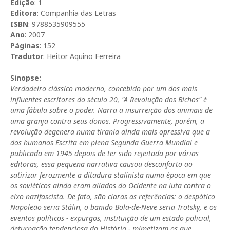
Edição
: 1
Editora
: Companhia das Letras
ISBN
: 9788535909555
Ano
: 2007
Páginas
: 152
Tradutor
: Heitor Aquino Ferreira
Sinopse:
Verdadeiro clássico moderno, concebido por um dos mais
influentes escritores do século 20, "A Revolução dos Bichos" é
uma fábula sobre o poder. Narra a insurreição dos animais de
uma granja contra seus donos. Progressivamente, porém, a
revolução degenera numa tirania ainda mais opressiva que a
dos humanos Escrita em plena Segunda Guerra Mundial e
publicada em 1945 depois de ter sido rejeitada por várias
editoras, essa pequena narrativa causou desconforto ao
satirizar ferozmente a ditadura stalinista numa época em que
os soviéticos ainda eram aliados do Ocidente na luta contra o
eixo nazifascista. De fato, são claras as referências: o despótico
Napoleão seria Stálin, o banido Bola-de-Neve seria Trotsky, e os
eventos políticos - expurgos, instituição de um estado policial,
deturpação tendenciosa da História - mimetizam os que