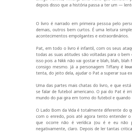
depois disso que a história passa a ter um — len
O livro é narrado em primeira pessoa pelo per
demais, outros bem curtos. É uma leitura simp
acontecimentos empolgantes e extraordinários.
Pat, em todo o livro é infantil, com os seus ata
todas as suas atitudes são voltadas para o bem da
isso pois a Nikk não vai gostar e blah, blah, bla
consigo mesmo. Já a personagem Tiffany é
lou
tenta, do jeito dela, ajudar o Pat a superar sua ex
Uma das partes mais chatas do livro, e que está
se falar de futebol americano. O pai do Pat é ir
mundo do pai gira em torno do futebol e quando 
O Lado Bom da Vida é totalmente diferente do qu
com o enredo, pois até agora tento entender o 
que ocorre não é verídica (ou é e eu não p
negativamente, claro. Depois de ler tantas criti