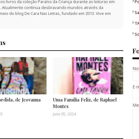
Po
 os livros da coleção Paraíso da Criança durante as leituras em
az. Atualmente continua desbravando mundos através da
Sa
 meio do blog De Cara Nas Letras, fundado em 2013. Vive em
T
So
ns
F
No
E-
ordida, de Jeovanna
Uma Família Feliz, de Raphael
Me
Montes
25
June 05, 2024