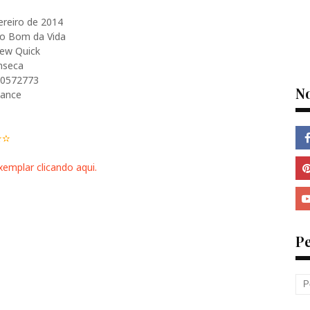
reiro de 2014
o Bom da Vida
ew Quick
ínseca
0572773
N
ance
✫✫
xemplar clicando aqui.
P