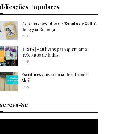
ublicações Populares
Os temas pesados de 'Sapato de Salto',
de Lygia Bojunga
09:30
[LISTA] - 28 livros para quem ama
(re)contos de fadas
11:43
Escritores aniversariantes do mês:
Abril
13:27
nscreva-Se