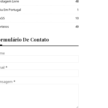
stagem Livre
48
iu Em Portugal
1
AGS
10
rteios
49
ormulário De Contato
me
mail
*
nsagem
*