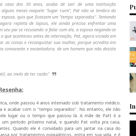
na casa dos 30 anos, acaba de sair de uma instituição
P
s alguns meses naquele “lugar ruim”, Pat não se lembra do
ua esposa, quis que ficassem um "tempo separados". Tentando
gora repleta de lapsos, ele ainda precisa enfrentar uma
 seu pai se recusando a falar com ele, a esposa negando-se
 o que aconteceu antes da internação, Pat, agora viciado em
zar as coisas e reconquistar sua mulher, porque acredita em
tória comovente e encantadora, de um homem que não desiste
invés de ter razão"
Resenha:
átrica, onde passou 4 anos internado sob tratamento médico.
I
sa e acabar com o "tempo separados". No entanto, ele não
uele lugar ou o tempo que passou lá. A mãe de Patt é a
 um período próximo natal, e quando Pat volta pra casa,
antes. Quando ele é convidado para um jantar na casa do
ssa por tratamentos psiquiátricos, entra em sua vida, e é