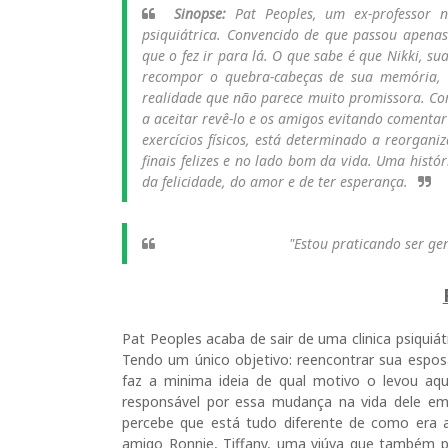
Sinopse:
Pat Peoples, um ex-professor 
psiquiátrica. Convencido de que passou apena
que o fez ir para lá. O que sabe é que Nikki, s
recompor o quebra-cabeças de sua memória, a
realidade que não parece muito promissora. Com
a aceitar revê-lo e os amigos evitando comentar
exercícios físicos, está determinado a reorgani
finais felizes e no lado bom da vida. Uma his
da felicidade, do amor e de ter esperança.
"Estou praticando ser gentil, ao 
Pat Peoples acaba de sair de uma clinica psiqui
Tendo um único objetivo: reencontrar sua espo
faz a minima ideia de qual motivo o levou aq
responsável por essa mudança na vida dele em
percebe que está tudo diferente de como era 
amigo Ronnie, Tiffany, uma viúva que também pa