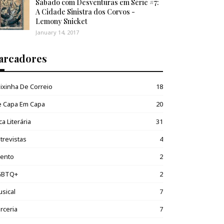
Sábado com Desventuras em Série #7:
A Cidade Sinistra dos Corvos -
Lemony Snicket
January 14, 2017
arcadores
ixinha De Correio
18
e Capa Em Capa
20
ca Literária
31
trevistas
4
vento
2
GBTQ+
2
sical
7
rceria
7