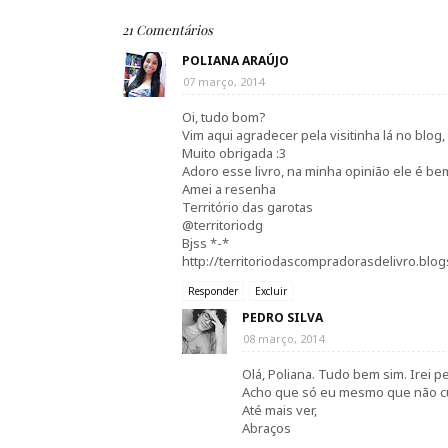
21 Comentários
POLIANA ARAÚJO
07 março, 2014
Oi, tudo bom?
Vim aqui agradecer pela visitinha lá no blog,
Muito obrigada :3
Adoro esse livro, na minha opinião ele é be
Amei a resenha
Território das garotas
@territoriodg
Bjss *-*
http://territoriodascompradorasdelivro.blo
Responder
Excluir
PEDRO SILVA
08 março, 2014
Olá, Poliana. Tudo bem sim. Irei 
Acho que só eu mesmo que não curt
Até mais ver,
Abraços