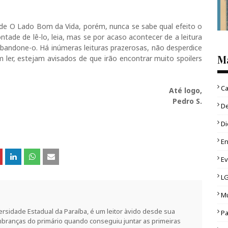
 de O Lado Bom da Vida, porém, nunca se sabe qual efeito o
ntade de lê-lo, leia, mas se por acaso acontecer de a leitura
bandone-o. Há inúmeras leituras prazerosas, não desperdice
M
m ler, estejam avisados de que irão encontrar muito spoilers
Ca
Até logo,
Pedro S.
D
Di
En
E
L
Mu
rsidade Estadual da Paraíba, é um leitor àvido desde sua
Pa
branças do primário quando conseguiu juntar as primeiras