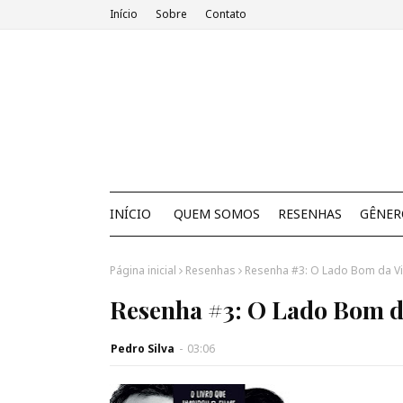
Início
Sobre
Contato
INÍCIO
QUEM SOMOS
RESENHAS
GÊNER
Página inicial
Resenhas
Resenha #3: O Lado Bom da Vi
Resenha #3: O Lado Bom d
Pedro Silva
-
03:06