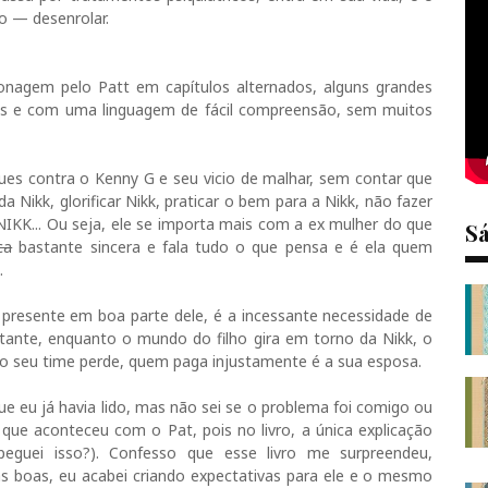
to — desenrolar.
sonagem pelo Patt em capítulos alternados, alguns grandes
les e com uma linguagem de fácil compreensão, sem muitos
ques contra o Kenny G e seu vicio de malhar, sem contar que
 Nikk, glorificar Nikk, praticar o bem para a Nikk, não fazer
h NIKK... Ou seja, ele se importa mais com a ex mulher do que
S
ca
bastante sincera e fala tudo o que pensa e é ela quem
.
 presente em boa parte dele, é a incessante necessidade de
ritante, enquanto o mundo do filho gira em torno da Nikk, o
o seu time perde, quem paga injustamente é a sua esposa.
e eu já havia lido, mas não sei se o problema foi comigo ou
que aconteceu com o Pat, pois no livro, a única explicação
eguei isso?). Confesso que esse livro me surpreendeu,
cas boas, eu acabei criando expectativas para ele e o mesmo