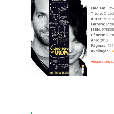
Lido em:
Feve
Título:
O Lad
Autor:
Matth
Editora:
Intr
ISBN:
978858
Gênero:
Rom
Ano:
2013
Páginas:
256
Avaliação:
Adquira seu e