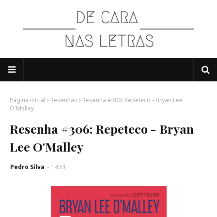
Página inicial
Resenhas
Resenha #306: Repeteco - Bryan Lee
O'Malley
Resenha #306: Repeteco - Bryan
Lee O'Malley
Pedro Silva
-
14:51