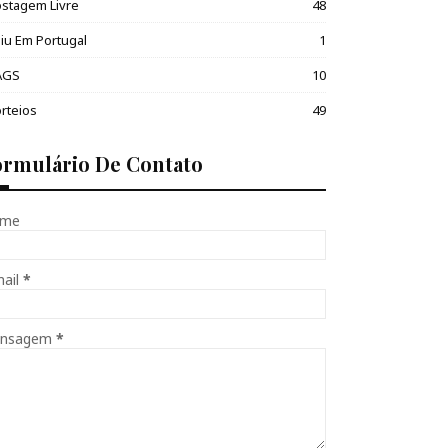
stagem Livre
48
iu Em Portugal
1
AGS
10
rteios
49
ormulário De Contato
me
mail
*
nsagem
*