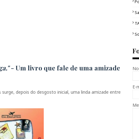
Po
Sa
T
So
F
ga."
- Um livro que fale de uma amizade
No
E-
is surge, depois do desgosto inicial, uma linda amizade entre
Me