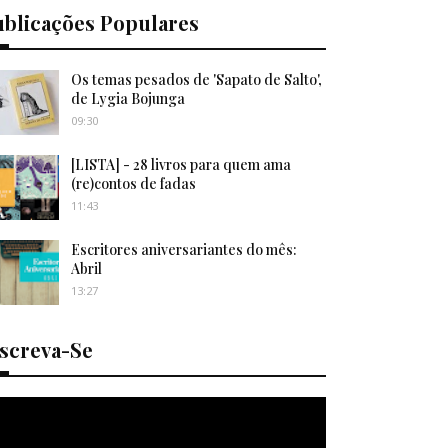
ublicações Populares
Os temas pesados de 'Sapato de Salto',
de Lygia Bojunga
09:30
[LISTA] - 28 livros para quem ama
(re)contos de fadas
11:43
Escritores aniversariantes do mês:
Abril
13:27
nscreva-Se