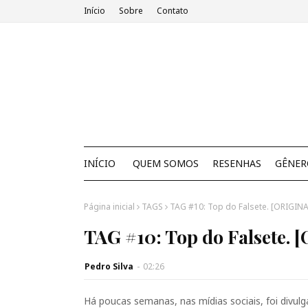
Início
Sobre
Contato
INÍCIO
QUEM SOMOS
RESENHAS
GÊNER
Página inicial
TAGS
TAG #10: Top do Falsete. [ORIGINA
TAG #10: Top do Falsete.
Pedro Silva
-
02:26
Há poucas semanas, nas mídias sociais, foi div