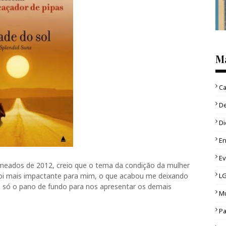
M
Ca
D
Di
En
E
 meados de 2012, creio que o tema da condição da mulher
L
oi mais impactante para mim, o que acabou me deixando
é só o pano de fundo para nos apresentar os demais
Mu
Pa