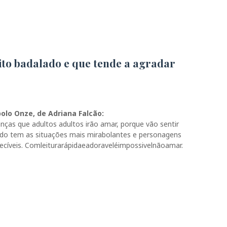
ito badalado e que tende a agradar
olo Onze, de Adriana Falcão:
anças que adultos adultos irão amar, porque vão sentir
edo tem as situações mais mirabolantes e personagens
uecíveis. Comleiturarápidaeadoraveléimpossivelnãoamar.