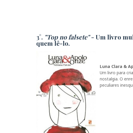
3°.
"Top no falsete"
- Um livro mu
quem lê-lo.
Luna Clara & Ap
Um livro para cri
nostalgia. O enr
peculiares inesq