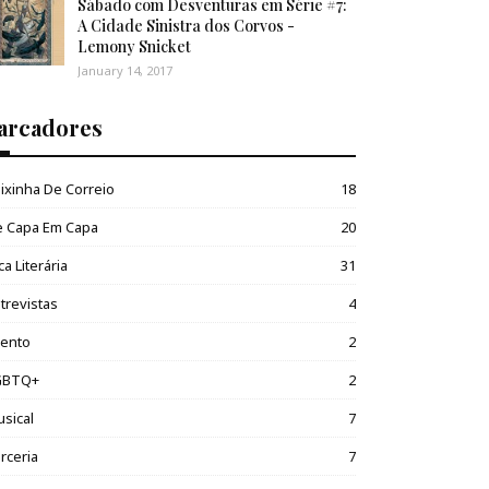
Sábado com Desventuras em Série #7:
A Cidade Sinistra dos Corvos -
Lemony Snicket
January 14, 2017
arcadores
ixinha De Correio
18
e Capa Em Capa
20
ca Literária
31
trevistas
4
vento
2
GBTQ+
2
sical
7
rceria
7