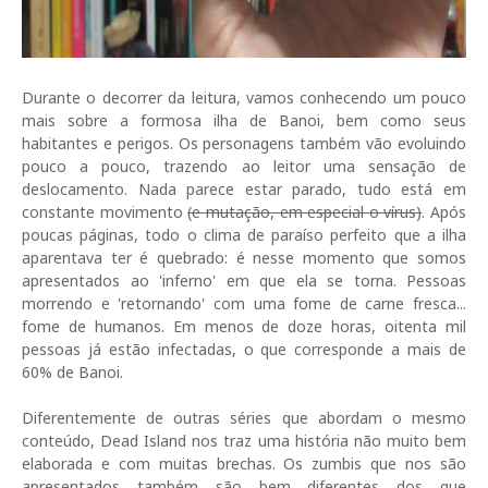
Durante o decorrer da leitura, vamos conhecendo um pouco
mais sobre a formosa ilha de Banoi, bem como seus
habitantes e perigos. Os personagens também vão evoluindo
pouco a pouco, trazendo ao leitor uma sensação de
deslocamento. Nada parece estar parado, tudo está em
constante movimento
(e mutação, em especial o vírus)
. Após
poucas páginas, todo o clima de paraíso perfeito que a ilha
aparentava ter é quebrado: é nesse momento que somos
apresentados ao 'inferno' em que ela se torna. Pessoas
morrendo e 'retornando' com uma fome de carne fresca...
fome de humanos. Em menos de doze horas, oitenta mil
pessoas já estão infectadas, o que corresponde a mais de
60% de Banoi.
Diferentemente de outras séries que abordam o mesmo
conteúdo, Dead Island nos traz uma história não muito bem
elaborada e com muitas brechas. Os zumbis que nos são
apresentados também são bem diferentes dos que