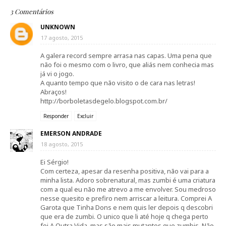
3 Comentários
UNKNOWN
17 agosto, 2015
A galera record sempre arrasa nas capas. Uma pena que
não foi o mesmo com o livro, que aliás nem conhecia mas
já vi o jogo.
A quanto tempo que não visito o de cara nas letras!
Abraços!
http://borboletasdegelo.blogspot.com.br/
Responder
Excluir
EMERSON ANDRADE
18 agosto, 2015
Ei Sérgio!
Com certeza, apesar da resenha positiva, não vai para a
minha lista. Adoro sobrenatural, mas zumbi é uma criatura
com a qual eu não me atrevo a me envolver. Sou medroso
nesse quesito e prefiro nem arriscar a leitura. Comprei A
Garota que Tinha Dons e nem quis ler depois q descobri
que era de zumbi. O unico que li até hoje q chega perto
foi A Outra Vida, mas são mais mutantes que zumbis. Não