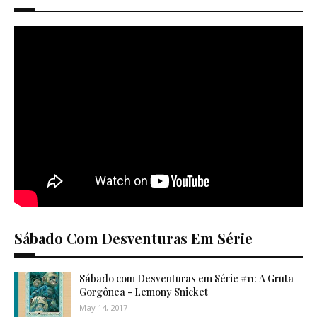
Sábado Com Desventuras Em Série
Sábado com Desventuras em Série #11: A Gruta
Gorgônea - Lemony Snicket
May 14, 2017