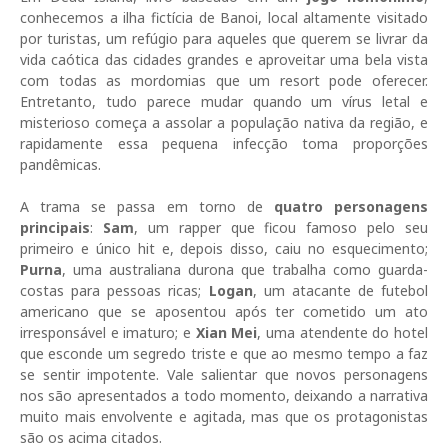
conhecemos a ilha fictícia de Banoi, local altamente visitado
por turistas, um refúgio para aqueles que querem se livrar da
vida caótica das cidades grandes e aproveitar uma bela vista
com todas as mordomias que um resort pode oferecer.
Entretanto, tudo parece mudar quando um vírus letal e
misterioso começa a assolar a população nativa da região, e
rapidamente essa pequena infecção toma proporções
pandêmicas.
A trama se passa em torno de
quatro personagens
principais
:
Sam
, um rapper que ficou famoso pelo seu
primeiro e único hit e, depois disso, caiu no esquecimento;
Purna
, uma australiana durona que trabalha como guarda-
costas para pessoas ricas;
Logan
, um atacante de futebol
americano que se aposentou após ter cometido um ato
irresponsável e imaturo; e
Xian Mei
, uma atendente do hotel
que esconde um segredo triste e que ao mesmo tempo a faz
se sentir impotente. Vale salientar que novos personagens
nos são apresentados a todo momento, deixando a narrativa
muito mais envolvente e agitada, mas que os protagonistas
são os acima citados.