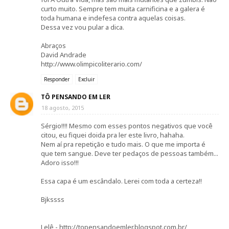
curto muito. Sempre tem muita carnificina e a galera é
toda humana e indefesa contra aquelas coisas.
Dessa vez vou pular a dica.
Abraços
David Andrade
http://www.olimpicoliterario.com/
Responder
Excluir
TÔ PENSANDO EM LER
18 agosto, 2015
Sérgio!!!! Mesmo com esses pontos negativos que você
citou, eu fiquei doida pra ler este livro, hahaha.
Nem aí pra repetição e tudo mais. O que me importa é
que tem sangue. Deve ter pedaços de pessoas também...
Adoro isso!!!
Essa capa é um escândalo. Lerei com toda a certeza!!
Bjkssss
Lelê - http://topensandoemler.blogspot.com.br/