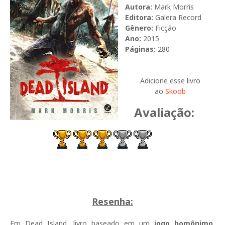
Autora:
Mark Morris
Editora:
Galera Record
Gênero:
Ficção
Ano:
2015
Páginas:
280
Adicione esse livro
ao
Skoob
Avaliação:
Resenha:
Em Dead Island, livro baseado em um
jogo homônimo
,