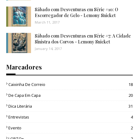
Sábado com Desventuras em Série #10: O
Escorregador de Gelo - Lemony Snicket
March 11, 2017
Sábado com Desventuras em Série #7: A Cidade
Sinistra dos Corvos - Lemony Snicket
January 14, 2017
Marcadores
Caixinha De Correio
18
De Capa Em Capa
20
Dica Literária
31
Entrevistas
4
Evento
2
LGBTQ+
2